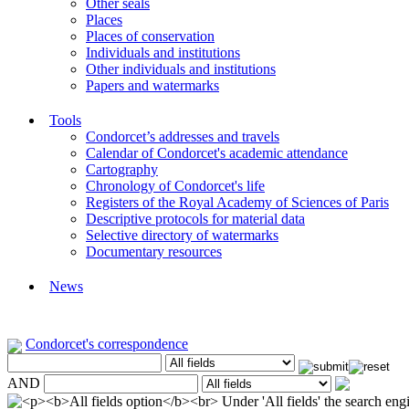
Other seals
Places
Places of conservation
Individuals and institutions
Other individuals and institutions
Papers and watermarks
Tools
Condorcet’s addresses and travels
Calendar of Condorcet's academic attendance
Cartography
Chronology of Condorcet's life
Registers of the Royal Academy of Sciences of Paris
Descriptive protocols for material data
Selective directory of watermarks
Documentary resources
News
Condorcet's correspondence
AND