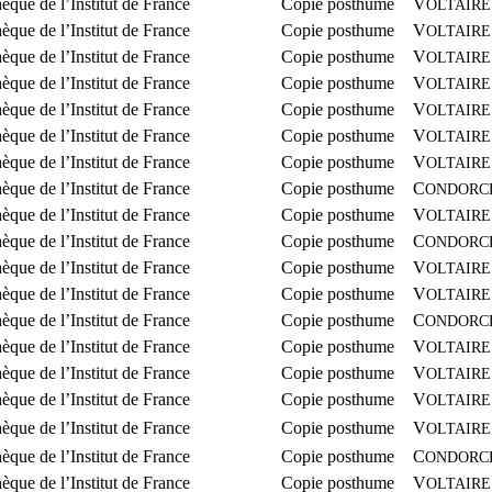
hèque de l’Institut de France
Copie posthume
V
OLTAIRE
hèque de l’Institut de France
Copie posthume
V
OLTAIRE
hèque de l’Institut de France
Copie posthume
V
OLTAIRE
hèque de l’Institut de France
Copie posthume
V
OLTAIRE
hèque de l’Institut de France
Copie posthume
V
OLTAIRE
hèque de l’Institut de France
Copie posthume
V
OLTAIRE
hèque de l’Institut de France
Copie posthume
V
OLTAIRE
hèque de l’Institut de France
Copie posthume
C
ONDORC
hèque de l’Institut de France
Copie posthume
V
OLTAIRE
hèque de l’Institut de France
Copie posthume
C
ONDORC
hèque de l’Institut de France
Copie posthume
V
OLTAIRE
hèque de l’Institut de France
Copie posthume
V
OLTAIRE
hèque de l’Institut de France
Copie posthume
C
ONDORC
hèque de l’Institut de France
Copie posthume
V
OLTAIRE
hèque de l’Institut de France
Copie posthume
V
OLTAIRE
hèque de l’Institut de France
Copie posthume
V
OLTAIRE
hèque de l’Institut de France
Copie posthume
V
OLTAIRE
hèque de l’Institut de France
Copie posthume
C
ONDORC
hèque de l’Institut de France
Copie posthume
V
OLTAIRE