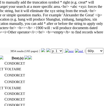
3854 results (1/65 pages)
Dest.(s)
C
ONDORCET
V
ET
OLTAIRE
C
ONDORCET
C
ONDORCET
V
ET
OLTAIRE
C
ONDORCET
C
ONDORCET
C
ONDORCET