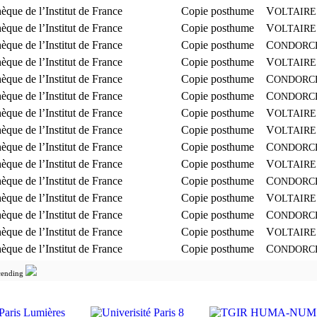
hèque de l’Institut de France
Copie posthume
V
OLTAIRE
hèque de l’Institut de France
Copie posthume
V
OLTAIRE
hèque de l’Institut de France
Copie posthume
C
ONDORC
hèque de l’Institut de France
Copie posthume
V
OLTAIRE
hèque de l’Institut de France
Copie posthume
C
ONDORC
hèque de l’Institut de France
Copie posthume
C
ONDORC
hèque de l’Institut de France
Copie posthume
V
OLTAIRE
hèque de l’Institut de France
Copie posthume
V
OLTAIRE
hèque de l’Institut de France
Copie posthume
C
ONDORC
hèque de l’Institut de France
Copie posthume
V
OLTAIRE
hèque de l’Institut de France
Copie posthume
C
ONDORC
hèque de l’Institut de France
Copie posthume
V
OLTAIRE
hèque de l’Institut de France
Copie posthume
C
ONDORC
hèque de l’Institut de France
Copie posthume
V
OLTAIRE
hèque de l’Institut de France
Copie posthume
C
ONDORC