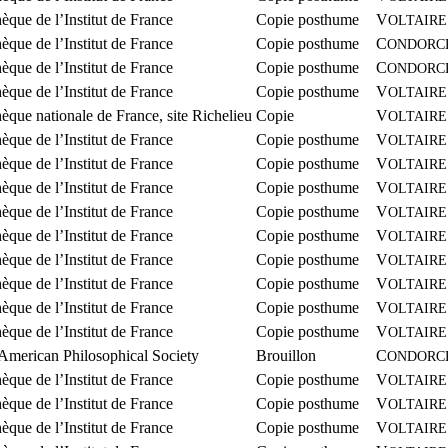
hèque de l’Institut de France
Copie posthume
V
OLTAIRE
hèque de l’Institut de France
Copie posthume
C
ONDORC
hèque de l’Institut de France
Copie posthume
C
ONDORC
hèque de l’Institut de France
Copie posthume
V
OLTAIRE
hèque nationale de France, site Richelieu
Copie
V
OLTAIRE
hèque de l’Institut de France
Copie posthume
V
OLTAIRE
hèque de l’Institut de France
Copie posthume
V
OLTAIRE
hèque de l’Institut de France
Copie posthume
V
OLTAIRE
hèque de l’Institut de France
Copie posthume
V
OLTAIRE
hèque de l’Institut de France
Copie posthume
V
OLTAIRE
hèque de l’Institut de France
Copie posthume
V
OLTAIRE
hèque de l’Institut de France
Copie posthume
V
OLTAIRE
hèque de l’Institut de France
Copie posthume
V
OLTAIRE
hèque de l’Institut de France
Copie posthume
V
OLTAIRE
 American Philosophical Society
Brouillon
C
ONDORC
hèque de l’Institut de France
Copie posthume
V
OLTAIRE
hèque de l’Institut de France
Copie posthume
V
OLTAIRE
hèque de l’Institut de France
Copie posthume
V
OLTAIRE