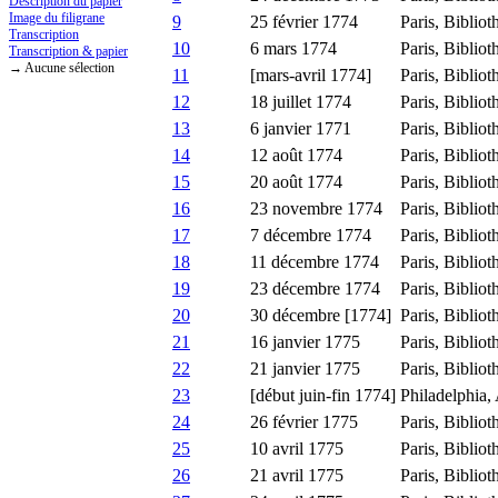
Description du papier
Image du filigrane
9
25 février 1774
Paris, Bibliot
Transcription
10
6 mars 1774
Paris, Bibliot
Transcription & papier
→ Aucune sélection
11
[mars-avril 1774]
Paris, Bibliot
12
18 juillet 1774
Paris, Bibliot
13
6 janvier 1771
Paris, Bibliot
14
12 août 1774
Paris, Bibliot
15
20 août 1774
Paris, Bibliot
16
23 novembre 1774
Paris, Bibliot
17
7 décembre 1774
Paris, Bibliot
18
11 décembre 1774
Paris, Bibliot
19
23 décembre 1774
Paris, Bibliot
20
30 décembre [1774]
Paris, Bibliot
21
16 janvier 1775
Paris, Bibliot
22
21 janvier 1775
Paris, Bibliot
23
[début juin-fin 1774]
Philadelphia,
24
26 février 1775
Paris, Bibliot
25
10 avril 1775
Paris, Bibliot
26
21 avril 1775
Paris, Bibliot