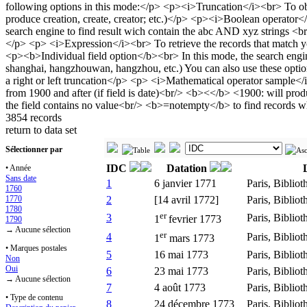
3854 records
return to data set
Sélectionner par
IDC
Datation
• Année
Sans date
1
6 janvier 1771
Paris, Bibliot
1760
1770
2
[14 avril 1772]
Paris, Bibliot
1780
er
3
Paris, Bibliot
1
fevrier 1773
1790
→ Aucune sélection
er
4
Paris, Bibliot
1
mars 1773
• Marques postales
5
16 mai 1773
Paris, Bibliot
Non
Oui
6
23 mai 1773
Paris, Bibliot
→ Aucune sélection
7
4 août 1773
Paris, Bibliot
• Type de contenu
8
24 décembre 1773
Paris, Bibliot