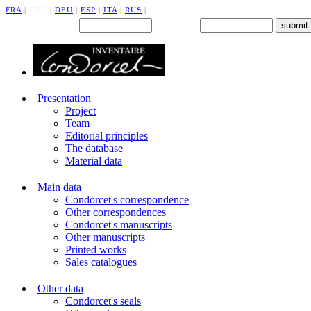
FRA
|
ENG
|
DEU
|
ESP
|
ITA
|
RUS
|
Back office : Id.
Password
Presentation
Project
Team
Editorial principles
The database
Material data
Main data
Condorcet's correspondence
Other correspondences
Condorcet's manuscripts
Other manuscripts
Printed works
Sales catalogues
Other data
Condorcet's seals