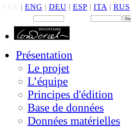
FRA
|
ENG
|
DEU
|
ESP
|
ITA
|
RUS
Back office : Id.
Mot de passe
Présentation
Le projet
L’équipe
Principes d'édition
Base de données
Données matérielles