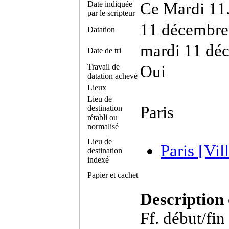
Date indiquée
Ce Mardi 11
par le scripteur
11 décembre
Datation
mardi 11 dé
Date de tri
Travail de
Oui
datation achevé
Lieux
Lieu de
Paris
destination
rétabli ou
normalisé
Lieu de
Paris [Vil
destination
indexé
Papier et cachet
Description
Ff. début/fin