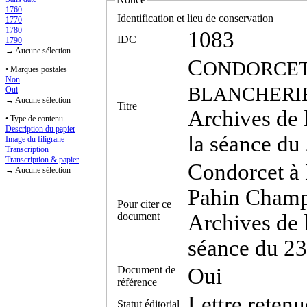
1760
Identification et lieu de conservation
1770
1780
1083
IDC
1790
→ Aucune sélection
C
ONDORCE
• Marques postales
Non
BLANCHERI
Oui
→ Aucune sélection
Titre
Archives de 
• Type de contenu
Description du papier
la séance du
Image du filigrane
Transcription
Transcription & papier
Condorcet à
→ Aucune sélection
Pahin Champl
Pour citer ce
document
Archives de 
séance du 23
Document de
Oui
référence
Lettre retenu
Statut éditorial