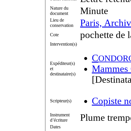
Nature du
Minute
document
Lieu de
Paris, Archi
conservation
pochette de 
Cote
Intervention(s)
C
ONDOR
Expéditeur(s)
Mammes 
et
destinataire(s)
[Destinata
Copiste no
Scripteur(s)
Instrument
Plume trempé
d’écriture
Dates