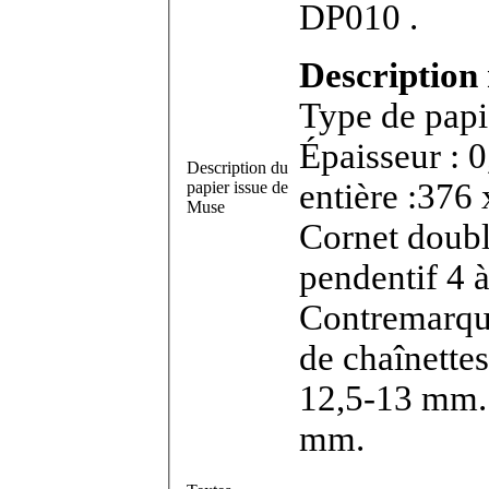
DP010 .
Description 
Type de papie
Épaisseur : 
Description du
entière :376 
papier issue de
Muse
Cornet doubl
pendentif 4
Contremarqu
de chaînette
12,5-13 mm. 
mm.