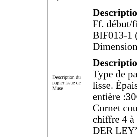
Descripti
Ff. début/f
BIF013-1 (sous réserves). Feuillet in-8°.
Dimensions
Descriptio
Type de pa
Description du
lisse. Épa
papier issue de
Muse
entière :30
Cornet cour
chiffre 4 
DER LEY”. 