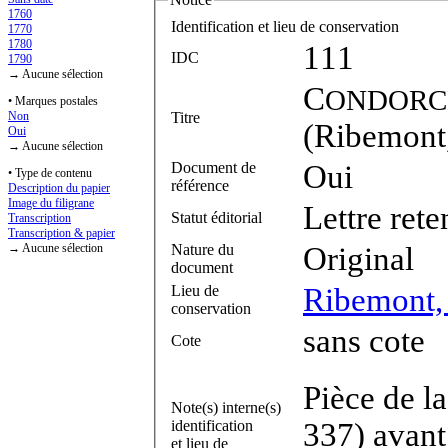
1760
Identification et lieu de conservation
1770
1780
111
IDC
1790
→ Aucune sélection
C
ONDORC
• Marques postales
Titre
Non
(Ribemont,
Oui
→ Aucune sélection
Document de
Oui
• Type de contenu
référence
Description du papier
Image du filigrane
Lettre ret
Statut éditorial
Transcription
Transcription & papier
Nature du
Original
→ Aucune sélection
document
Lieu de
Ribemont,
conservation
sans cote
Cote
Pièce de l
Note(s) interne(s)
identification
337) avant 
et lieu de