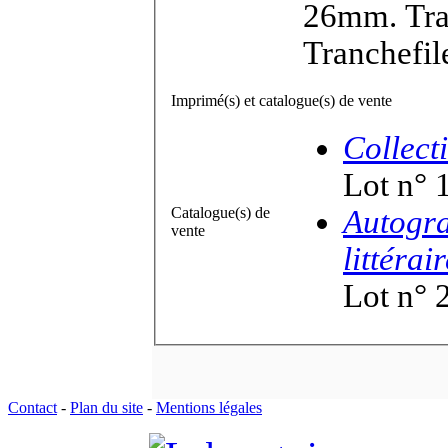
26mm. Tra
Tranchefil
Imprimé(s) et catalogue(s) de vente
Collect
Lot n° 
Catalogue(s) de
Autogra
vente
littérai
Lot n° 
Contact
-
Plan du site
-
Mentions légales