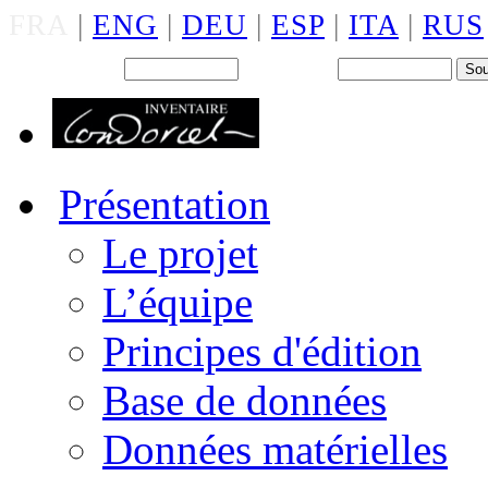
FRA
|
ENG
|
DEU
|
ESP
|
ITA
|
RUS
Back office : Id.
Mot de passe
Présentation
Le projet
L’équipe
Principes d'édition
Base de données
Données matérielles