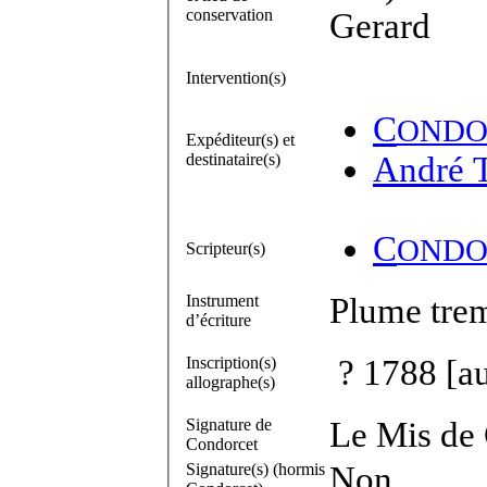
conservation
Gerard
Intervention(s)
C
ONDO
Expéditeur(s) et
destinataire(s)
André 
C
ONDO
Scripteur(s)
Instrument
Plume trem
d’écriture
Inscription(s)
? 1788 [au
allographe(s)
Signature de
Le Mis de 
Condorcet
Signature(s) (hormis
Non