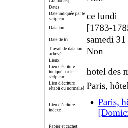
Condorcet)
Dates
Date indiquée par le
ce lundi
scripteur
[1783-178
Datation
samedi 31
Date de tri
Travail de datation
Non
achevé
Lieux
Lieu d'écriture
hotel des 
indiqué par le
scripteur
Lieu d'écriture
Paris, hôt
rétabli ou normalisé
Paris, 
Lieu d'écriture
indexé
[Domici
Papier et cachet