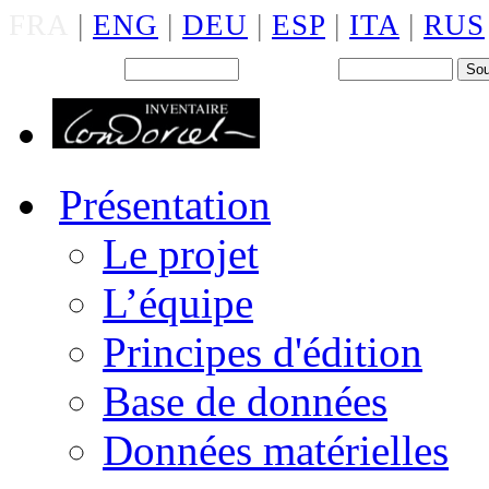
FRA
|
ENG
|
DEU
|
ESP
|
ITA
|
RUS
Back office : Id.
Mot de passe
Présentation
Le projet
L’équipe
Principes d'édition
Base de données
Données matérielles