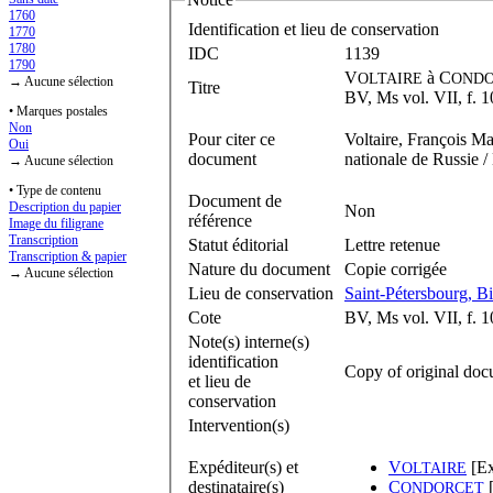
1760
Identification et lieu de conservation
1770
1780
IDC
1139
1790
V
à
C
OLTAIRE
ONDO
→ Aucune sélection
Titre
BV, Ms vol. VII, f. 1
• Marques postales
Non
Pour citer ce
Voltaire, François Ma
Oui
document
nationale de Russie /
→ Aucune sélection
• Type de contenu
Document de
Description du papier
Non
référence
Image du filigrane
Transcription
Statut éditorial
Lettre retenue
Transcription & papier
Nature du document
Copie corrigée
→ Aucune sélection
Lieu de conservation
Saint-Pétersbourg, Bi
Cote
BV, Ms vol. VII, f. 
Note(s) interne(s)
identification
Copy of original docu
et lieu de
conservation
Intervention(s)
Expéditeur(s) et
V
[Ex
OLTAIRE
destinataire(s)
C
[
ONDORCET