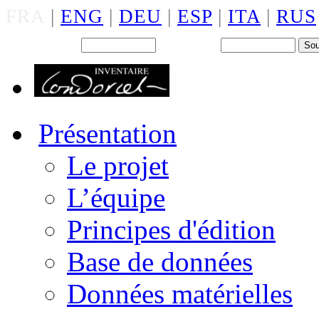
FRA
|
ENG
|
DEU
|
ESP
|
ITA
|
RUS
Back office : Id.
Mot de passe
Présentation
Le projet
L’équipe
Principes d'édition
Base de données
Données matérielles