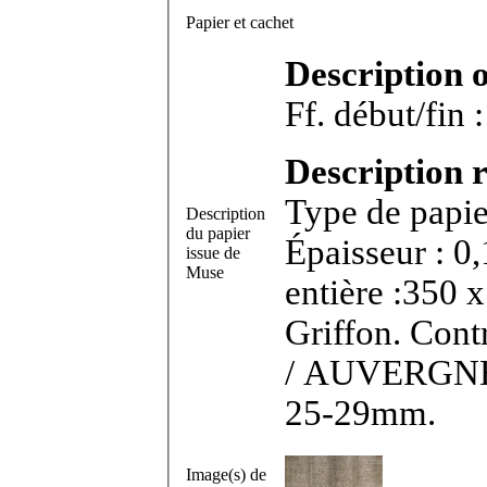
Papier et cachet
Description 
Description r
Type de papier
Description
du papier
Épaisseur : 0
issue de
Muse
entière :350 x
Griffon. Con
/ AUVERGNE 1
25-29mm.
Image(s) de