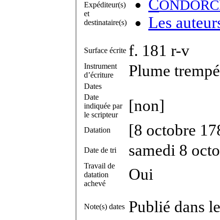
C
ONDORC
Expéditeur(s)
et
Les auteur
destinataire(s)
f. 181 r-v
Surface écrite
Instrument
Plume trempée
d’écriture
Dates
Date
[non]
indiquée par
le scripteur
[8 octobre 17
Datation
samedi 8 oct
Date de tri
Travail de
Oui
datation
achevé
Publié dans l
Note(s) dates