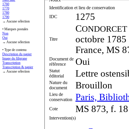
1760
Identification et lieu de conservation
1770
1780
1275
IDC
1790
→ Aucune sélection
C
ONDORCET
• Marques postales
Non
octobre 1785 ?
Oui
Titre
→ Aucune sélection
France, MS 87
• Type de contenu
Description du papier
Document de
Oui
Image du filigrane
Transcription
référence
Transcription & papier
Statut
Lettre ostensi
→ Aucune sélection
éditorial
Nature du
Brouillon
document
Lieu de
Paris, Bibliot
conservation
MS 873, f. 1
Cote
Intervention(s)