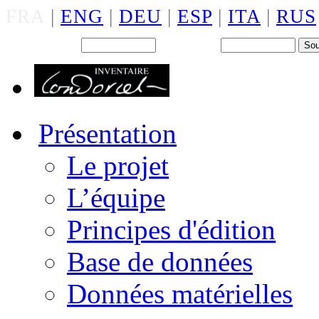
FRA
|
ENG
|
DEU
|
ESP
|
ITA
|
RUS
Back office : Id.
Mot de passe
Présentation
Le projet
L’équipe
Principes d'édition
Base de données
Données matérielles