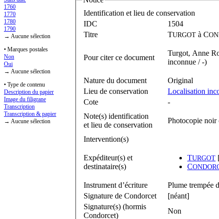
1760
Identification et lieu de conservation
1770
1780
IDC
1504
1790
Titre
T
à
C
URGOT
ON
→ Aucune sélection
• Marques postales
Turgot, Anne Ro
Pour citer ce document
Non
inconnue / -)
Oui
→ Aucune sélection
Nature du document
Original
• Type de contenu
Lieu de conservation
Localisation in
Description du papier
Image du filigrane
Cote
-
Transcription
Transcription & papier
Note(s) identification
Photocopie noir 
→ Aucune sélection
et lieu de conservation
Intervention(s)
Expéditeur(s) et
T
[
URGOT
destinataire(s)
C
ONDOR
Instrument d’écriture
Plume trempée da
Signature de Condorcet
[néant]
Signature(s) (hormis
Non
Condorcet)