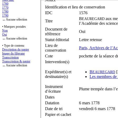
1760
Identification et lieu de conservation
1770
1780
IDC
1576
1790
B
aux
EAUREGARD
→ Aucune sélection
Titre
l’Académie des science
• Marques postales
Document de
Non
Oui
référence
Oui
→ Aucune sélection
Statut éditorial
Lettre retenue
Lieu de
• Type de contenu
Paris, Archives de l’A
Description du papier
conservation
Image du filigrane
Cote
pochette de la séance 
Transcription
Intervention(s)
Transcription & papier
→ Aucune sélection
Expéditeur(s) et
B
[
EAUREGARD
destinataire(s)
Les membres de l
Instrument
Plume trempée dans l’e
d’écriture
Dates
Datation
6 mars 1778
Date de tri
vendredi 6 mars 1778
Papier et cachet