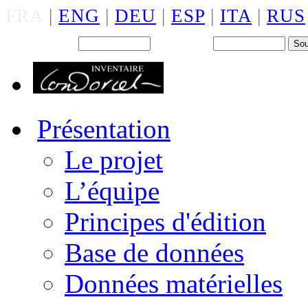
FRA
|
ENG
|
DEU
|
ESP
|
ITA
|
RUS
Back office : Id.
Mot de passe
Présentation
Le projet
L’équipe
Principes d'édition
Base de données
Données matérielles