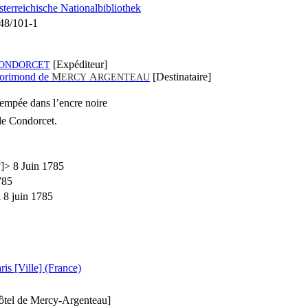
terreichische Nationalbibliothek
 48/101-1
[Expéditeur]
ONDORCET
lorimond de
M
A
[Destinataire]
ERCY
RGENTEAU
empée dans l’encre noire
e Condorcet.
?]> 8 Juin 1785
785
 8 juin 1785
ris [Ville] (France)
hôtel de Mercy-Argenteau]