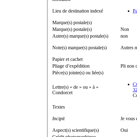
Lieu de destination indexé
Pa
Marque(s) postale(s)
Marque(s) postale(s)
Non
Autre(s) marque(s) postale(s)
non
Note(s) marque(s) postale(s)
Autres m
Papier et cachet
Pliage d’expédition
Pli non 
Pièce(s) jointe(s) ou liée(s)
C
Lettre(s) « de » ou « à »
32
Condorcet
C
Textes
Incipit
Je vous 
Aspect(s) scientifique(s)
Oui
Crédit photographique