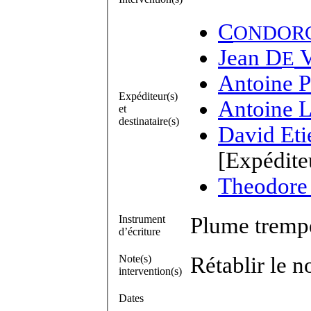
C
ONDOR
Jean D
E
Antoine P
Expéditeur(s)
Antoine L
et
destinataire(s)
David Eti
[Expédite
Theodore
Instrument
Plume trempé
d’écriture
Note(s)
Rétablir le 
intervention(s)
Dates