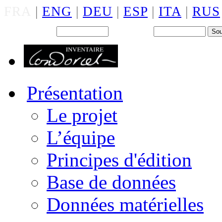
FRA
|
ENG
|
DEU
|
ESP
|
ITA
|
RUS
Back office : Id.
Mot de passe
Présentation
Le projet
L’équipe
Principes d'édition
Base de données
Données matérielles