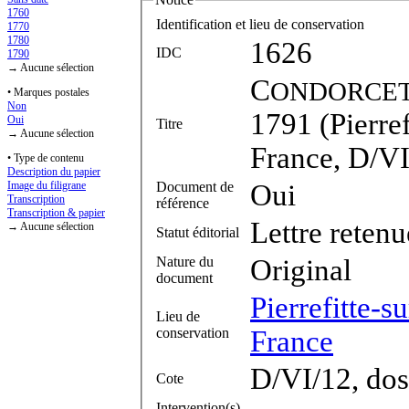
1760
Identification et lieu de conservation
1770
1780
1626
IDC
1790
→ Aucune sélection
C
ONDORCE
• Marques postales
Non
1791 (Pierref
Oui
Titre
→ Aucune sélection
France, D/VI
• Type de contenu
Description du papier
Document de
Oui
Image du filigrane
Transcription
référence
Transcription & papier
Lettre retenu
→ Aucune sélection
Statut éditorial
Nature du
Original
document
Pierrefitte-s
Lieu de
conservation
France
D/VI/12, dos
Cote
Intervention(s)