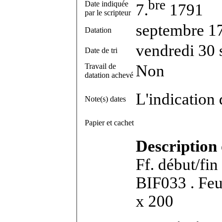
bre
Date indiquée
7.
1791
par le scripteur
septembre 1
Datation
vendredi 30
Date de tri
Travail de
Non
datation achevé
L'indication 
Note(s) dates
Papier et cachet
Description
Ff. début/fin
BIF033 . Feuillet in-2°. Dimensions feuillet : 318
x 200