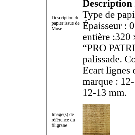
Description 
Type de papie
Description du
Épaisseur : 
papier issue de
Muse
entière :320 
“PRO PATRIA
palissade. 
Ecart lignes
marque : 12-
12-13 mm.
Image(s) de
référence du
filigrane