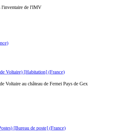
 l'inventaire de l'IMV
ance)
de Voltaire) [Habitation] (France)
e Voltaire au château de Fernei Pays de Gex
 Postes) [Bureau de poste] (France)