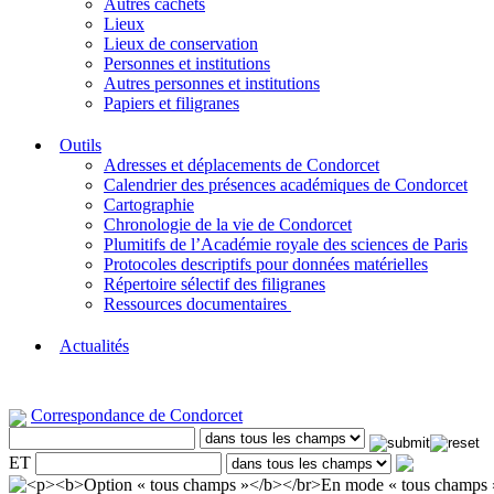
Autres cachets
Lieux
Lieux de conservation
Personnes et institutions
Autres personnes et institutions
Papiers et filigranes
Outils
Adresses et déplacements de Condorcet
Calendrier des présences académiques de Condorcet
Cartographie
Chronologie de la vie de Condorcet
Plumitifs de l’Académie royale des sciences de Paris
Protocoles descriptifs pour données matérielles
Répertoire sélectif des filigranes
Ressources documentaires
Actualités
Correspondance de Condorcet
ET