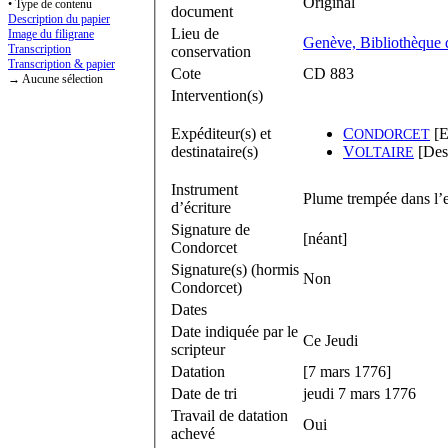
Original
• Type de contenu
document
Description du papier
Lieu de
Image du filigrane
Genève, Bibliothèque d
Transcription
conservation
Transcription & papier
Cote
CD 883
→ Aucune sélection
Intervention(s)
Expéditeur(s) et
C
[E
ONDORCET
destinataire(s)
V
[Dest
OLTAIRE
Instrument
Plume trempée dans l’e
d’écriture
Signature de
[néant]
Condorcet
Signature(s) (hormis
Non
Condorcet)
Dates
Date indiquée par le
Ce Jeudi
scripteur
Datation
[7 mars 1776]
Date de tri
jeudi 7 mars 1776
Travail de datation
Oui
achevé