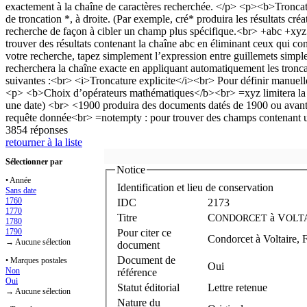
3854 réponses
retourner à la liste
Sélectionner par
Notice
• Année
Identification et lieu de conservation
Sans date
1760
IDC
2173
1770
Titre
C
à
V
ONDORCET
OLT
1780
1790
Pour citer ce
Condorcet à Voltaire, 
→ Aucune sélection
document
Document de
• Marques postales
Oui
Non
référence
Oui
Statut éditorial
Lettre retenue
→ Aucune sélection
Nature du