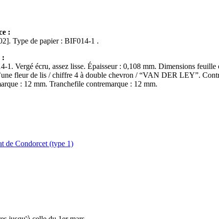
ce :
Ff. début/fin : [001]-[002]. Type de papier : BIF014-1 .
 :
4-1. Vergé écru, assez lisse. Épaisseur : 0,108 mm. Dimensions feuille 
d’une fleur de lis / chiffre 4 à double chevron / “VAN DER LEY”. Contre
arque : 12 mm. Tranchefile contremarque : 12 mm.
t de Condorcet (type 1)
tres jusqu'à celle du 1er mars