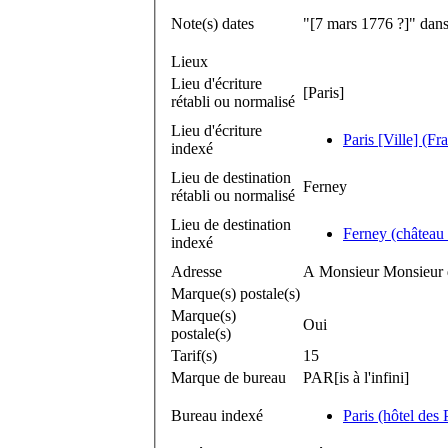
Note(s) dates
"[7 mars 1776 ?]" dans
Lieux
Lieu d'écriture
[Paris]
rétabli ou normalisé
Lieu d'écriture
Paris [Ville] (Fr
indexé
Lieu de destination
Ferney
rétabli ou normalisé
Lieu de destination
Ferney (château 
indexé
Adresse
A Monsieur Monsieur d
Marque(s) postale(s)
Marque(s)
Oui
postale(s)
Tarif(s)
15
Marque de bureau
PAR[is à l'infini]
Bureau indexé
Paris (hôtel des