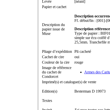
Levée
[néant]
Papier et cachet
Description occurren
Description du
Description référence
papier issue de
Type de papier : BIF01
Muse
simple sur écu coiffé 
25,5mm. Tranchefile m
Pliage d’expédition
Pli cacheté
Cachet de cire
oui
Couleur de la cire
rouge
Image de référence
du cachet de
Armes des Carita
Condorcet
Imprimé(s) et catalogue(s) de vente
Edition(s)
Besterman D 19973
Textes
Incipit
J'ai reçu toutes vos let