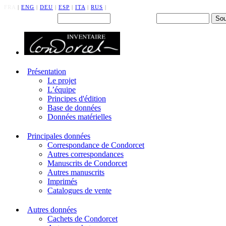
FRA
|
ENG
|
DEU
|
ESP
|
ITA
|
RUS
|
Back office : Id.
Mot de passe
Présentation
Le projet
L’équipe
Principes d'édition
Base de données
Données matérielles
Principales données
Correspondance de Condorcet
Autres correspondances
Manuscrits de Condorcet
Autres manuscrits
Imprimés
Catalogues de vente
Autres données
Cachets de Condorcet