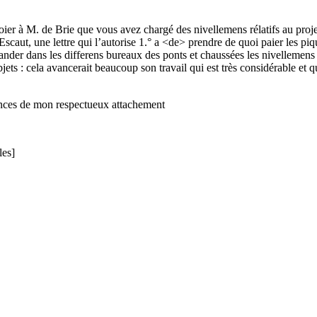
oier à M. de Brie que vous avez chargé des nivellemens rélatifs au proj
scaut, une lettre qui l’autorise 1.° a <de> prendre de quoi paier les piq
mander dans les differens bureaux des ponts et chaussées les nivelleme
bjets : cela avancerait beaucoup son travail qui est très considérable et qu
ances de mon respectueux attachement
les]