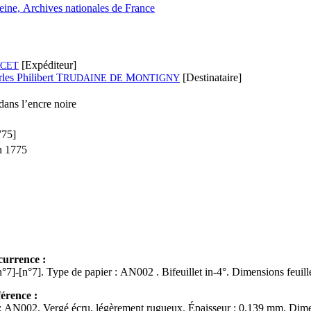
Seine, Archives nationales de France
[Expéditeur]
CET
les Philibert T
M
[Destinataire]
RUDAINE DE
ONTIGNY
ans l’encre noire
775]
n 1775
currence :
Ff. début/fin : [n°7]-[n°7]. Type de papier : AN002 . Bifeuillet i
férence :
: AN002. Vergé écru, légèrement rugueux. Épaisseur : 0,139 mm. Dimens