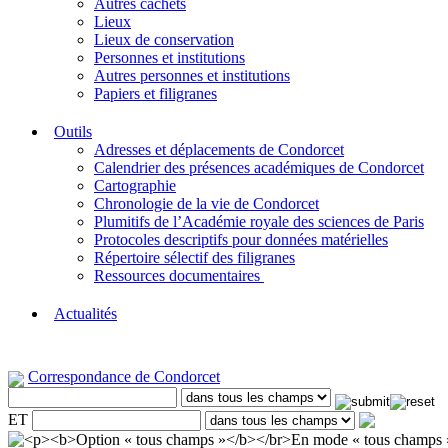
Autres cachets
Lieux
Lieux de conservation
Personnes et institutions
Autres personnes et institutions
Papiers et filigranes
Outils
Adresses et déplacements de Condorcet
Calendrier des présences académiques de Condorcet
Cartographie
Chronologie de la vie de Condorcet
Plumitifs de l’Académie royale des sciences de Paris
Protocoles descriptifs pour données matérielles
Répertoire sélectif des filigranes
Ressources documentaires
Actualités
Correspondance de Condorcet
ET