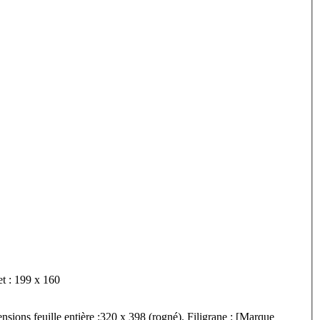
n-4°. Dimensions feuillet : 199 x 160
ions feuille entière :320 x 398 (rogné). Filigrane : [Marque