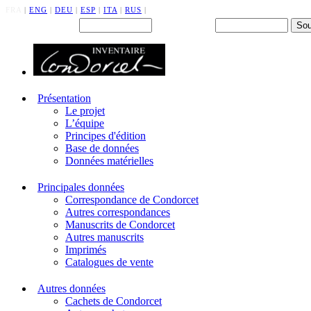
FRA
|
ENG
|
DEU
|
ESP
|
ITA
|
RUS
|
Back office : Id.
Mot de passe
Présentation
Le projet
L’équipe
Principes d'édition
Base de données
Données matérielles
Principales données
Correspondance de Condorcet
Autres correspondances
Manuscrits de Condorcet
Autres manuscrits
Imprimés
Catalogues de vente
Autres données
Cachets de Condorcet