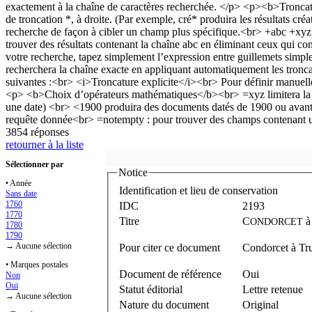
3854 réponses
retourner à la liste
Sélectionner par
Notice
• Année
Identification et lieu de conservation
Sans date
1760
IDC
2193
1770
Titre
C
ONDORCET
1780
1790
→ Aucune sélection
Pour citer ce document
Condorcet à Tru
• Marques postales
Document de référence
Oui
Non
Oui
Statut éditorial
Lettre retenue
→ Aucune sélection
Nature du document
Original