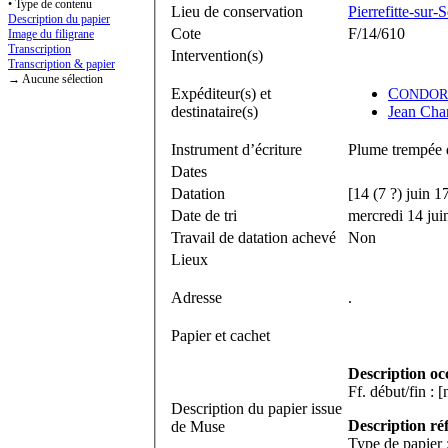
• Type de contenu
Lieu de conservation
Pierrefitte-sur-
Description du papier
Cote
F/14/610
Image du filigrane
Transcription
Intervention(s)
Transcription & papier
→ Aucune sélection
Expéditeur(s) et
C
ONDOR
destinataire(s)
Jean Char
Instrument d’écriture
Plume trempée d
Dates
Datation
[14 (7 ?) juin 1
Date de tri
mercredi 14 jui
Travail de datation achevé
Non
Lieux
Adresse
.
Papier et cachet
Description oc
Description du papier issue
Description ré
de Muse
Type de papier 