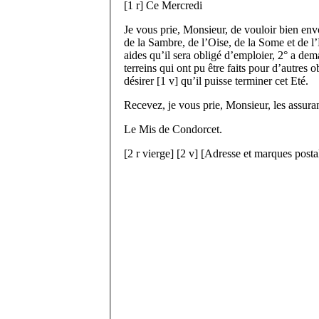
[
1 r
]
Ce Mercredi
Je vous prie, Monsieur, de vouloir bien env
de la Sambre, de l’Oise, de la Some et de l’E
aides qu’il sera obligé d’emploier, 2° a de
terreins qui ont pu être faits pour d’autres o
désirer
[
1 v
]
qu’il puisse terminer cet Eté.
Recevez, je vous prie, Monsieur, les assur
Le M
is
de Condorcet.
[
2 r
vierge]
[
2 v
] [Adresse et marques posta