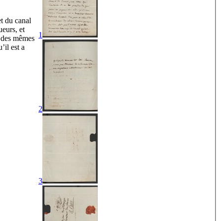
et du canal
ueurs, et
1
ns des mêmes
’il est a
2
3