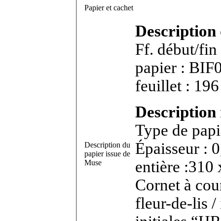
Papier et cachet
Description
Ff. début/fi
papier : BIF042 . Bifeuillet in-4°. 
feuillet : 19
Description 
Type de papie
Épaisseur : 
Description du
papier issue de
entière :310 
Muse
Cornet à courroie simple
fleur-de-lis 