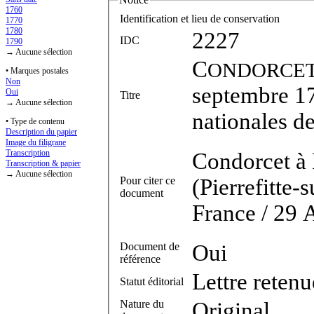
1760
Identification et lieu de conservation
1770
1780
2227
IDC
1790
→ Aucune sélection
C
ONDORCE
• Marques postales
Non
septembre 17
Oui
Titre
→ Aucune sélection
nationales d
• Type de contenu
Description du papier
Image du filigrane
Transcription
Condorcet à 
Transcription & papier
→ Aucune sélection
Pour citer ce
(Pierrefitte-
document
France / 29 
Document de
Oui
référence
Lettre retenu
Statut éditorial
Nature du
Original