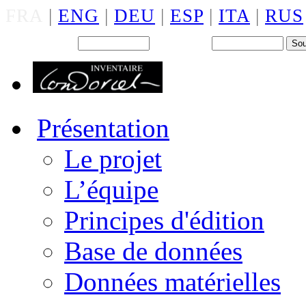
FRA
|
ENG
|
DEU
|
ESP
|
ITA
|
RUS
Back office : Id.
Mot de passe
Présentation
Le projet
L’équipe
Principes d'édition
Base de données
Données matérielles