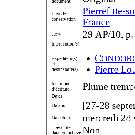
document
Pierrefitte-s
Lieu de
conservation
France
29 AP/10, p.
Cote
Intervention(s)
C
ONDOR
Expéditeur(s)
et
Pierre Lo
destinataire(s)
Instrument
Plume trempé
d’écriture
Dates
[27-28 sept
Datation
mercredi 28
Date de tri
Travail de
Non
datation achevé