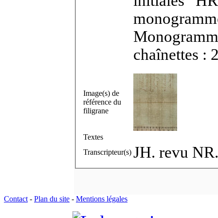
initiales “H
monogramme l
Monogramme 
chaînettes :
Image(s) de
référence du
filigrane
Textes
JH. revu NR
Transcripteur(s)
Contact
-
Plan du site
-
Mentions légales