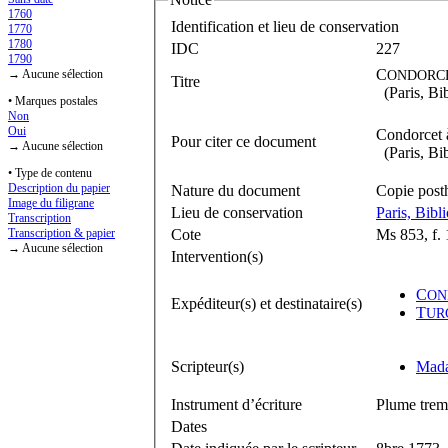
1760
Identification et lieu de conservation
1770
1780
IDC
227
1790
C
→ Aucune sélection
ONDORC
Titre
(Paris, Bib
• Marques postales
Non
Oui
Condorcet à
Pour citer ce document
→ Aucune sélection
(Paris, Bib
• Type de contenu
Description du papier
Nature du document
Copie pos
Image du filigrane
Lieu de conservation
Paris, Bibl
Transcription
Cote
Ms 853, f. 
Transcription & papier
→ Aucune sélection
Intervention(s)
C
ON
Expéditeur(s) et destinataire(s)
T
UR
Scripteur(s)
Mad
Instrument d’écriture
Plume trem
Dates