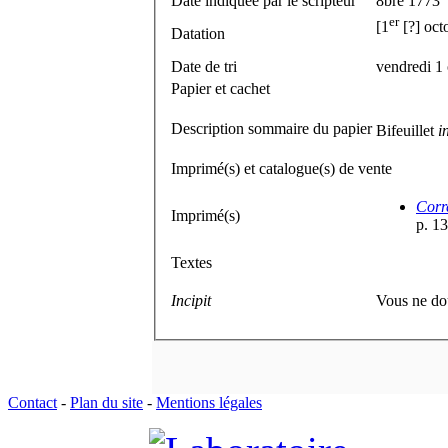
Date indiquée par le scripteur
8bre 1773
er
[1
[?] oct
Datation
Date de tri
vendredi 1
Papier et cachet
Description sommaire du papier
Bifeuillet
i
Imprimé(s) et catalogue(s) de vente
Corr
Imprimé(s)
p. 1
Textes
Incipit
Vous ne dou
Contact
-
Plan du site
-
Mentions légales