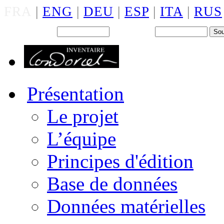
FRA
|
ENG
|
DEU
|
ESP
|
ITA
|
RUS
Back office : Id.
Mot de passe
Présentation
Le projet
L’équipe
Principes d'édition
Base de données
Données matérielles