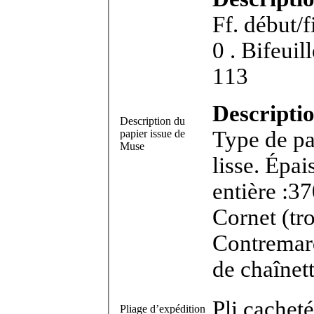
Ff. début/
0 . Bifeuillet in-8°. Dimensions feuillet : 182 x
113
Descriptio
Description du
Type de pa
papier issue de
Muse
lisse. Épa
entière :37
Cornet (t
Contremar
de chaînet
Pli cacheté
Pliage d’expédition