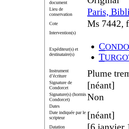
document
Lieu de
Paris, Bibl
conservation
Ms 7442, f
Cote
Intervention(s)
C
ONDO
Expéditeur(s) et
destinataire(s)
T
URGO
Instrument
Plume trem
d’écriture
Signature de
[néant]
Condorcet
Signature(s) (hormis
Non
Condorcet)
Dates
Date indiquée par le
[néant]
scripteur
[6 janvier
Datation