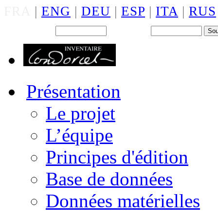
FRA
|
ENG
|
DEU
|
ESP
|
ITA
|
RUS
Back office : Id.
Mot de passe
Présentation
Le projet
L’équipe
Principes d'édition
Base de données
Données matérielles