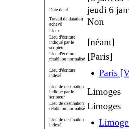
jeudi 6 ja
Date de tri
Travail de datation
Non
achevé
Lieux
Lieu d'écriture
[néant]
indiqué par le
scripteur
Lieu d'écriture
[Paris]
rétabli ou normalisé
Lieu d'écriture
Paris [V
indexé
Lieu de destination
Limoges
indiqué par le
scripteur
Lieu de destination
Limoges
rétabli ou normalisé
Lieu de destination
Limoges
indexé