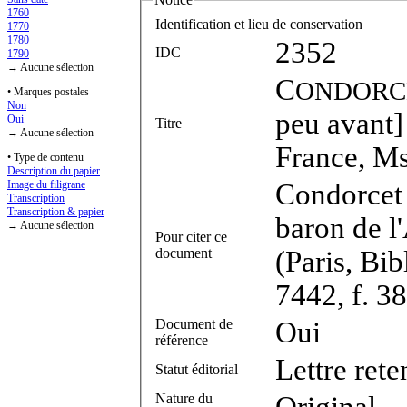
1760
Identification et lieu de conservation
1770
1780
2352
IDC
1790
→ Aucune sélection
C
ONDORC
• Marques postales
Non
peu avant] 
Oui
Titre
→ Aucune sélection
France, Ms
• Type de contenu
Description du papier
Condorcet 
Image du filigrane
Transcription
Transcription & papier
baron de l
→ Aucune sélection
Pour citer ce
document
(Paris, Bib
7442, f. 3
Document de
Oui
référence
Lettre ret
Statut éditorial
Nature du
Original