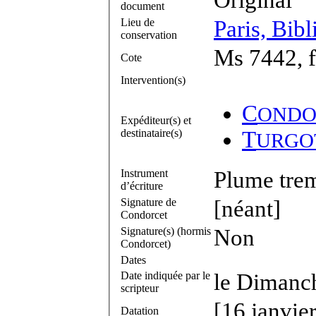
document
Lieu de
Paris, Bibl
conservation
Ms 7442, f
Cote
Intervention(s)
C
ONDO
Expéditeur(s) et
destinataire(s)
T
URGO
Instrument
Plume trem
d’écriture
Signature de
[néant]
Condorcet
Signature(s) (hormis
Non
Condorcet)
Dates
Date indiquée par le
le Dimanc
scripteur
[16 janvie
Datation