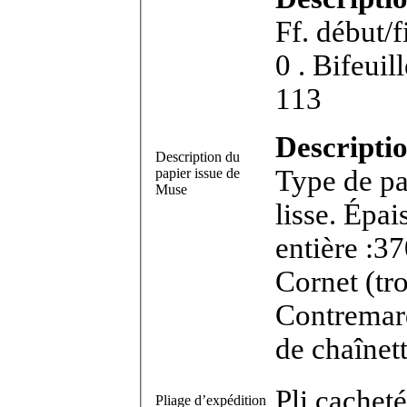
Ff. début/
0 . Bifeuillet in-8°. Dimensions feuillet : 182 x
113
Descriptio
Description du
Type de pa
papier issue de
Muse
lisse. Épa
entière :37
Cornet (t
Contremar
de chaînet
Pli cacheté
Pliage d’expédition