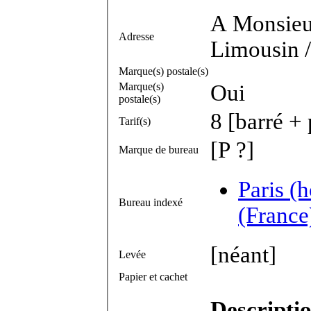
A Monsieur
Adresse
Limousin 
Marque(s) postale(s)
Marque(s)
Oui
postale(s)
8 [barré +
Tarif(s)
[P ?]
Marque de bureau
Paris (
Bureau indexé
(France
[néant]
Levée
Papier et cachet
Descripti