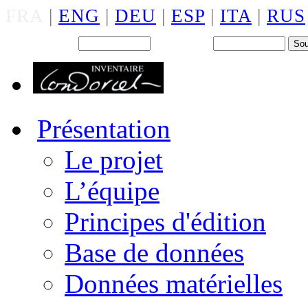
FRA
|
ENG
|
DEU
|
ESP
|
ITA
|
RUS
Back office : Id.
Mot de passe
Présentation
Le projet
L’équipe
Principes d'édition
Base de données
Données matérielles