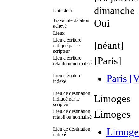
dimanche 
Date de tri
Travail de datation
Oui
achevé
Lieux
Lieu d'écriture
[néant]
indiqué par le
scripteur
Lieu d'écriture
[Paris]
rétabli ou normalisé
Lieu d'écriture
Paris [V
indexé
Lieu de destination
Limoges
indiqué par le
scripteur
Lieu de destination
Limoges
rétabli ou normalisé
Lieu de destination
Limoges
indexé