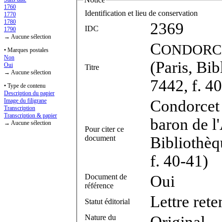
1760
Identification et lieu de conservation
1770
1780
2369
IDC
1790
→ Aucune sélection
C
ONDORC
• Marques postales
Non
(Paris, Bib
Oui
Titre
→ Aucune sélection
7442, f. 4
• Type de contenu
Description du papier
Condorcet 
Image du filigrane
Transcription
Transcription & papier
baron de l'
→ Aucune sélection
Pour citer ce
document
Bibliothèq
f. 40-41)
Document de
Oui
référence
Lettre ret
Statut éditorial
Nature du
Original