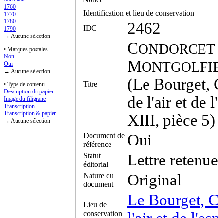
1760
Identification et lieu de conservation
1770
1780
2462
IDC
1790
→ Aucune sélection
C
ONDORCET
• Marques postales
Non
M
ONTGOLFI
Oui
→ Aucune sélection
(Le Bourget,
Titre
• Type de contenu
Description du papier
de l'air et de
Image du filigrane
Transcription
Transcription & papier
XIII, pièce 5)
→ Aucune sélection
Document de
Oui
référence
Statut
Lettre retenue
éditorial
Nature du
Original
document
Le Bourget, 
Lieu de
conservation
l'air et de l'e