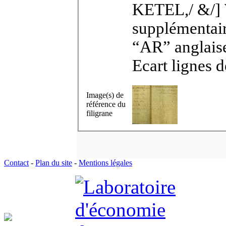
KETEL,/ &/] WASSENBERGH (point)”. Signe
supplémentai
“AR” anglaise
Ecart lignes 
Image(s) de
référence du
filigrane
Contact
-
Plan du site
-
Mentions légales