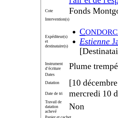
Fonds Montgol
Cote
Intervention(s)
C
ONDORC
Expéditeur(s)
Estienne
J
et
destinataire(s)
[Destinatai
Instrument
Plume trempée
d’écriture
Dates
[10 décembre
Datation
mercredi 10 
Date de tri
Travail de
Non
datation
achevé
Papier et cachet