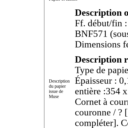
Description 
Ff. début/fin 
BNF571 (sous réserves). Bifeuillet in-8°.
Dimensions fe
Description r
Type de papie
Épaisseur : 0
Description
du papier
entière :354 x
issue de
Muse
Cornet à cour
couronne / ? [CM tronquée, moitié i
compléter]. 