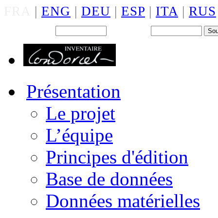
FRA
|
ENG
|
DEU
|
ESP
|
ITA
|
RUS
Back office : Id.
Mot de passe
Présentation
Le projet
L’équipe
Principes d'édition
Base de données
Données matérielles