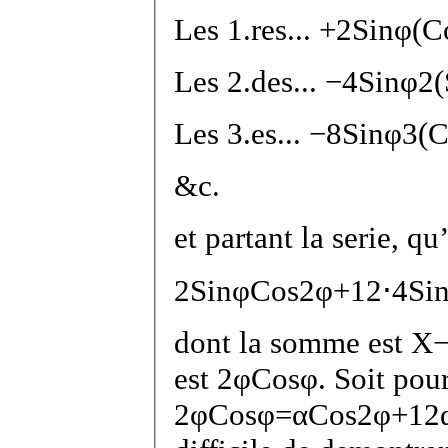
Les 1.
res
...
+
2
Sin
φ
(
C
Les 2.
des
...
−
4
Sin
φ
2
(
Les 3.
es
...
−
8
Sin
φ
3
(
C
&c.
et partant la serie, q
2
Sin
φ
Cos
2
φ
+
1
2
⋅
4
Si
dont la somme est
X
est
2
φ
Cos
φ
. Soit pou
2
φ
Cos
φ
=
α
Cos
2
φ
+
1
2