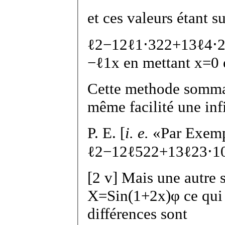
et ces valeurs étant s
ℓ
2
−
1
2
ℓ
1
⋅
3
2
2
+
1
3
ℓ
4
⋅
−
ℓ
1
x
en mettant
x
=
0
Cette methode sommato
même facilité une inf
P. E. [
i. e.
Par Exem
ℓ
2
−
1
2
ℓ
5
2
2
+
1
3
ℓ
2
3
⋅
1
[
2 v
]
Mais une autre s
X
=
Sin
(
1
+
2
x
)
φ
ce qui 
différences sont