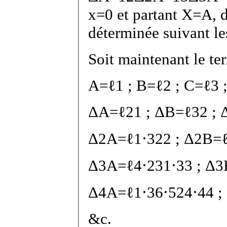
x
=
0
et partant
X
=
A
, 
déterminée suivant le
Soit maintenant le t
A
=
ℓ
1
;
B
=
ℓ
2
;
C
=
ℓ
3
Δ
A
=
ℓ
2
1
;
Δ
B
=
ℓ
3
2
;
Δ
2
A
=
ℓ
1
⋅
3
2
2
;
Δ
2
B
=
Δ
3
A
=
ℓ
4
⋅
2
3
1
⋅
3
3
;
Δ
3
Δ
4
A
=
ℓ
1
⋅
3
6
⋅
5
2
4
⋅
4
4
;
&c.