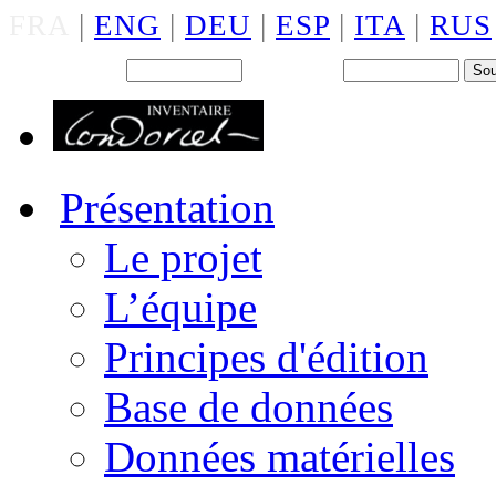
FRA
|
ENG
|
DEU
|
ESP
|
ITA
|
RUS
Back office : Id.
Mot de passe
Présentation
Le projet
L’équipe
Principes d'édition
Base de données
Données matérielles