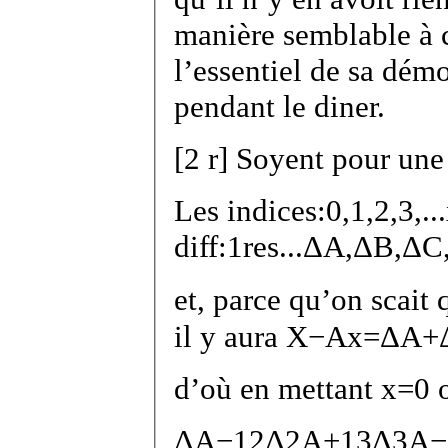
manière semblable à ce
l’essentiel de sa démo
pendant le diner.
[
2 r
]
Soyent pour une 
Les indices:
0
,
1
,
2
,
3
,
...
diff:
1
res
...
Δ
A
,
Δ
B
,
Δ
C
et, parce qu’on scait
il y aura
X
−
A
x
=
Δ
A
+
d’où en mettant
x
=
0
o
Δ
A
−
1
2
Δ
2
A
+
1
3
Δ
3
A
−