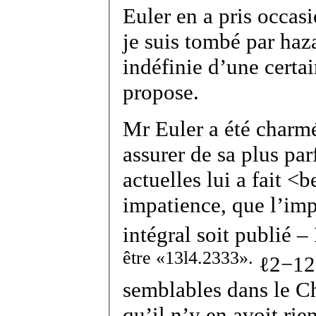
Euler en a pris occas
je suis tombé par haz
indéfinie d’une certa
propose.
Mr Euler a été charmé
assurer de sa plus pa
actuelles lui a fait <
impatience, que l’imp
intégral soit publié – 
être
1
3
l
4
.
2
3
3
3
.
ℓ
2
−
1
2
semblables dans le Ch
qu’il n’y en avoit ri