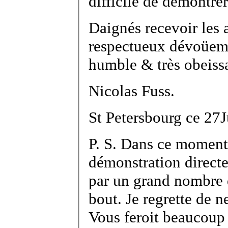
difficile de demontrer
Daignés recevoir les 
respectueux dévoüeme
humble & très obeissa
Nicolas Fuss.
S
t
Petersbourg ce
27
J
P. S. Dans ce moment
démonstration directe
par un grand nombre d
bout. Je regrette de 
Vous feroit beaucoup 