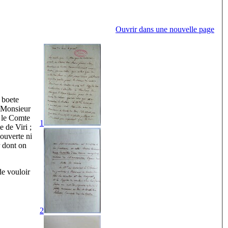
Ouvrir dans une nouvelle page
 boete
. Monsieur
. le Comte
1
 de Viri ;
ouverte ni
 dont on
de vouloir
2