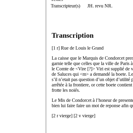
Transcripteur(s)
JH. revu NR.
Transcription
[
1 r
]
Rue de Louis le Grand
La caisse que le Marquis de Condorcet prend
garnie telle que celles que la ville de Paris 
le Comte de <Vire [?]> Viri est supplié de
de Saluces qui <m> a demandé la boete. L
s’il n’etait pas question d’un objet d’utilité
arrêtée à la frontiere, or cette boete contien
frotte les noiés.
Le M
is
de Condorcet à l’honeur de presenter
bien lui faire faire un mot de reponse afin 
[
2 r
vierge]
[
2 v
vierge]