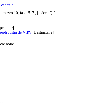
 centrale
 mazzo 10, fasc. 5. 7., [pièce n°] 2
péditeur]
seph Justin de V
[Destinataire]
IRY
cre noire
rand