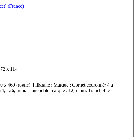
cet] (France)
sions feuillet : 172 x 114
70 x 460 (rogné). Filigrane : Marque : Cornet couronné/ 4 à
 24,5-26,5mm. Tranchefile marque : 12,5 mm. Tranchefile