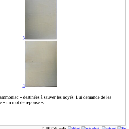
3
4
l ammoniac
» destinées à sauver les noyés. Lui demande de les
te « un mot de reponse ».
2518/3856 results