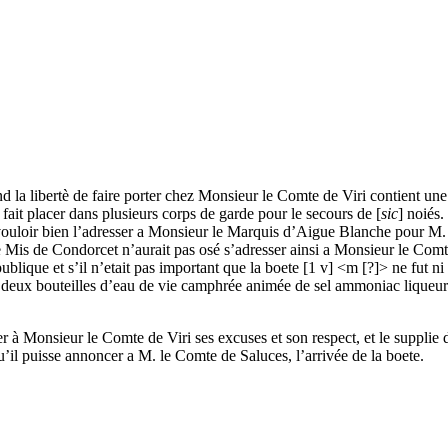
 la libertè de faire porter chez Monsieur le Comte de Viri contient une
à fait placer dans plusieurs corps de garde pour le secours de [
sic
] noiés
 vouloir bien l’adresser a Monsieur le Marquis d’Aigue Blanche pour M
e M
is
de Condorcet n’aurait pas osé s’adresser ainsi a Monsieur le Comte
 publique et s’il n’etait pas important que la boete
[
1 v
]
<m [?]> ne fut ni 
t
deux bouteilles d’eau de vie camphrée animée de sel ammoniac
liqueur
 à Monsieur le Comte de Viri ses excuses et son respect, et le supplie 
qu’il puisse annoncer a M. le Comte de Saluces, l’arrivée de la
boete
.