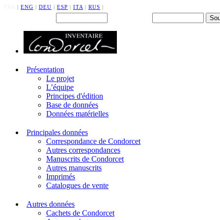
FRA
|
ENG
|
DEU
|
ESP
|
ITA
|
RUS
|
Back office : Id.
Mot de passe
Présentation
Le projet
L’équipe
Principes d'édition
Base de données
Données matérielles
Principales données
Correspondance de Condorcet
Autres correspondances
Manuscrits de Condorcet
Autres manuscrits
Imprimés
Catalogues de vente
Autres données
Cachets de Condorcet