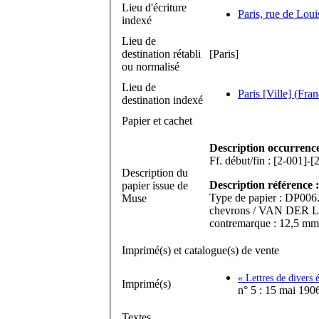
Lieu d'écriture
Paris, rue de Lou
indexé
Lieu de
destination rétabli
[Paris]
ou normalisé
Lieu de
Paris [Ville] (Fran
destination indexé
Papier et cachet
Description occurrenc
Description du
Description référence :
papier issue de
Type de papier : DP006. 
Muse
chevrons / VAN DER LEY.
contremarque : 12,5 mm
Imprimé(s) et catalogue(s) de vente
« Lettres de divers 
Imprimé(s)
n° 5 : 15 mai 190
Textes