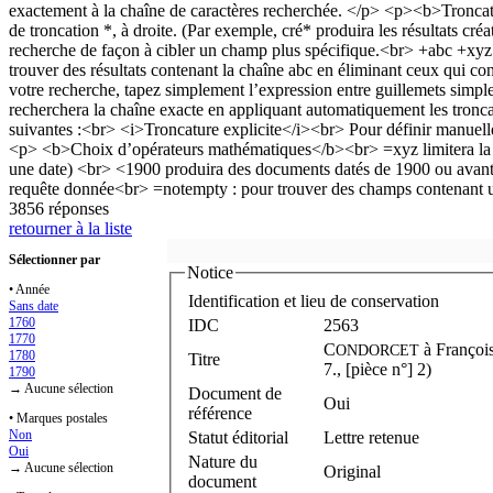
3856 réponses
retourner à la liste
Sélectionner par
Notice
• Année
Identification et lieu de conservation
Sans date
1760
IDC
2563
1770
C
à
Françoi
ONDORCET
1780
Titre
7., [pièce n°] 2)
1790
→ Aucune sélection
Document de
Oui
référence
• Marques postales
Non
Statut éditorial
Lettre retenue
Oui
Nature du
→ Aucune sélection
Original
document