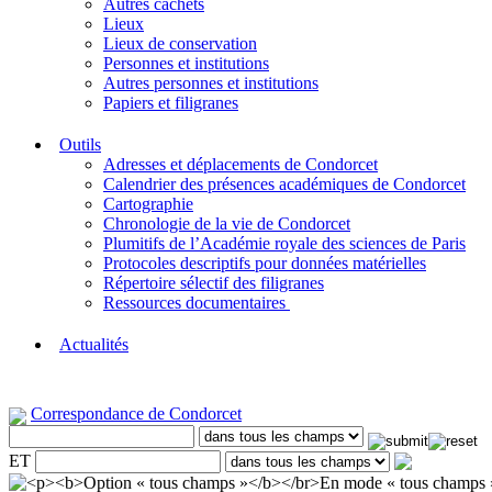
Autres cachets
Lieux
Lieux de conservation
Personnes et institutions
Autres personnes et institutions
Papiers et filigranes
Outils
Adresses et déplacements de Condorcet
Calendrier des présences académiques de Condorcet
Cartographie
Chronologie de la vie de Condorcet
Plumitifs de l’Académie royale des sciences de Paris
Protocoles descriptifs pour données matérielles
Répertoire sélectif des filigranes
Ressources documentaires
Actualités
Correspondance de Condorcet
ET