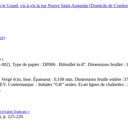
is le Grand, vis-à-vis la rue Neuve Saint-Augustin [Domicile de Condor
ce)
e :
Ff. début/fin : [2-001]-[2-002]. Type de papier : DP006 . Bifeuillet in-8°. Dimen
Vergé écru, lisse. Épaisseur : 0,108 mm. Dimensions feuille entière :3
 Contremarque : Initiales “GR” seules. Ecart lignes de chaînettes :
.
écrivains français »
6, p. 225-226.