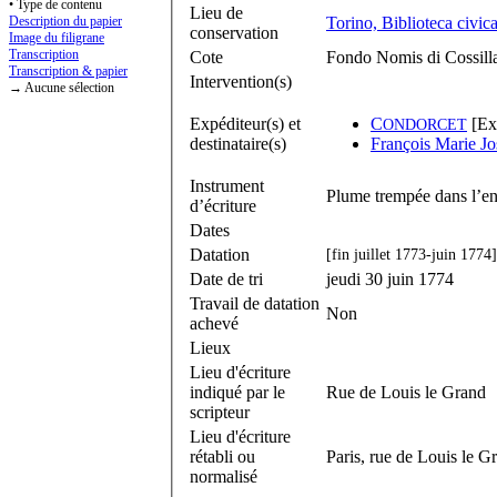
• Type de contenu
Lieu de
Description du papier
Torino, Biblioteca civica
conservation
Image du filigrane
Transcription
Cote
Fondo Nomis di Cossilla,
Transcription & papier
Intervention(s)
→ Aucune sélection
Expéditeur(s) et
C
[Ex
ONDORCET
destinataire(s)
François Marie Jo
Instrument
Plume trempée dans l’en
d’écriture
Dates
Datation
[fin juillet 1773-juin 1774]
Date de tri
jeudi 30 juin 1774
Travail de datation
Non
achevé
Lieux
Lieu d'écriture
indiqué par le
Rue de Louis le Grand
scripteur
Lieu d'écriture
rétabli ou
Paris, rue de Louis le G
normalisé