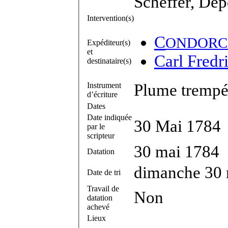
Scheffer, Dep
Intervention(s)
C
ONDORC
Expéditeur(s)
et
Carl Fredr
destinataire(s)
Instrument
Plume trempée
d’écriture
Dates
Date indiquée
30 Mai 1784
par le
scripteur
30 mai 1784
Datation
dimanche 30 
Date de tri
Travail de
Non
datation
achevé
Lieux