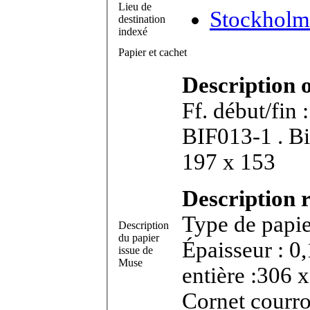
Lieu de
Stockholm 
destination
indexé
Papier et cachet
Description 
Ff. début/fin 
BIF013-1 . Bifeuillet in-4°. Dimensions feuillet :
197 x 153
Description r
Type de papie
Description
du papier
Épaisseur : 0
issue de
Muse
entière :306 x
Cornet courroi