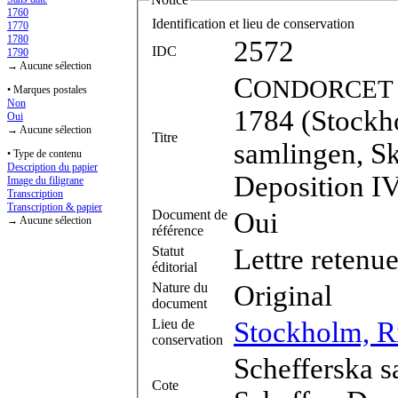
1760
Identification et lieu de conservation
1770
1780
2572
IDC
1790
→ Aucune sélection
C
ONDORCET
• Marques postales
Non
1784 (Stockho
Oui
→ Aucune sélection
Titre
samlingen, Skr
• Type de contenu
Description du papier
Deposition I
Image du filigrane
Transcription
Transcription & papier
Document de
Oui
→ Aucune sélection
référence
Statut
Lettre retenu
éditorial
Nature du
Original
document
Lieu de
Stockholm, R
conservation
Schefferska sa
Cote