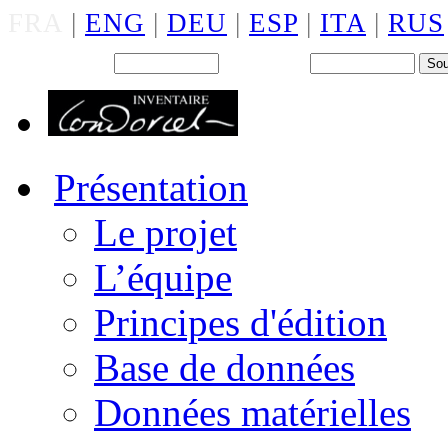
FRA
|
ENG
|
DEU
|
ESP
|
ITA
|
RUS
Back office : Id.
Mot de passe
Présentation
Le projet
L’équipe
Principes d'édition
Base de données
Données matérielles