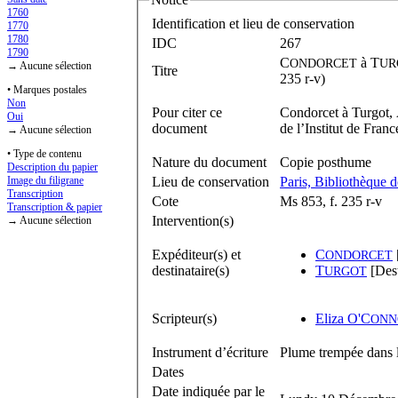
1760
Identification et lieu de conservation
1770
1780
IDC
267
1790
C
à
T
ONDORCET
UR
→ Aucune sélection
Titre
235 r-v)
• Marques postales
Non
Pour citer ce
Condorcet à Turgot, 
Oui
document
de l’Institut de Franc
→ Aucune sélection
• Type de contenu
Nature du document
Copie posthume
Description du papier
Lieu de conservation
Paris, Bibliothèque d
Image du filigrane
Transcription
Cote
Ms 853, f. 235 r-v
Transcription & papier
Intervention(s)
→ Aucune sélection
Expéditeur(s) et
C
ONDORCET
destinataire(s)
T
[Dest
URGOT
Scripteur(s)
Eliza O'C
ONN
Instrument d’écriture
Plume trempée dans l
Dates
Date indiquée par le