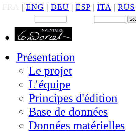
FRA
|
ENG
|
DEU
|
ESP
|
ITA
|
RUS
Back office : Id.
Mot de passe
Présentation
Le projet
L’équipe
Principes d'édition
Base de données
Données matérielles