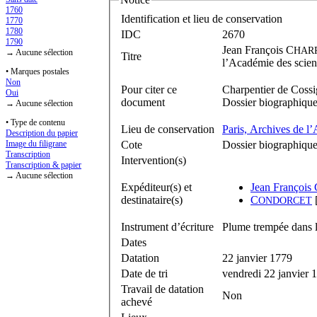
1760
Identification et lieu de conservation
1770
1780
IDC
2670
1790
Jean François C
HAR
→ Aucune sélection
Titre
l’Académie des scien
• Marques postales
Non
Pour citer ce
Charpentier de Cossi
Oui
document
Dossier biographique
→ Aucune sélection
• Type de contenu
Lieu de conservation
Paris, Archives de l
Description du papier
Cote
Dossier biographiqu
Image du filigrane
Transcription
Intervention(s)
Transcription & papier
→ Aucune sélection
Expéditeur(s) et
Jean François
destinataire(s)
C
[
ONDORCET
Instrument d’écriture
Plume trempée dans l
Dates
Datation
22 janvier 1779
Date de tri
vendredi 22 janvier 
Travail de datation
Non
achevé