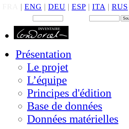
FRA
|
ENG
|
DEU
|
ESP
|
ITA
|
RUS
Back office : Id.
Mot de passe
Présentation
Le projet
L’équipe
Principes d'édition
Base de données
Données matérielles