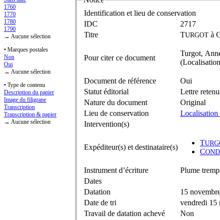
1760
Identification et lieu de conservation
1770
1780
IDC
2717
1790
Titre
T
à
URGOT
→ Aucune sélection
• Marques postales
Turgot, Anne
Pour citer ce document
Non
(Localisatio
Oui
→ Aucune sélection
Document de référence
Oui
• Type de contenu
Statut éditorial
Lettre retenu
Description du papier
Image du filigrane
Nature du document
Original
Transcription
Lieu de conservation
Localisation
Transcription & papier
→ Aucune sélection
Intervention(s)
T
URG
Expéditeur(s) et destinataire(s)
C
OND
Instrument d’écriture
Plume trempé
Dates
Datation
15 novembr
Date de tri
vendredi 15
Travail de datation achevé
Non