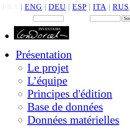
FRA
|
ENG
|
DEU
|
ESP
|
ITA
|
RUS
Back office : Id.
Mot de passe
Présentation
Le projet
L’équipe
Principes d'édition
Base de données
Données matérielles