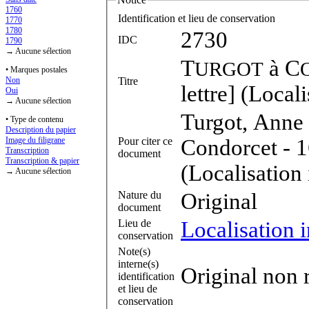
1760
Identification et lieu de conservation
1770
1780
2730
IDC
1790
→ Aucune sélection
T
à
C
URGOT
• Marques postales
Titre
Non
lettre] (Local
Oui
→ Aucune sélection
Turgot, Anne 
• Type de contenu
Description du papier
Pour citer ce
Condorcet - 16
Image du filigrane
Transcription
document
Transcription & papier
(Localisation
→ Aucune sélection
Nature du
Original
document
Lieu de
Localisation 
conservation
Note(s)
interne(s)
Original non 
identification
et lieu de
conservation