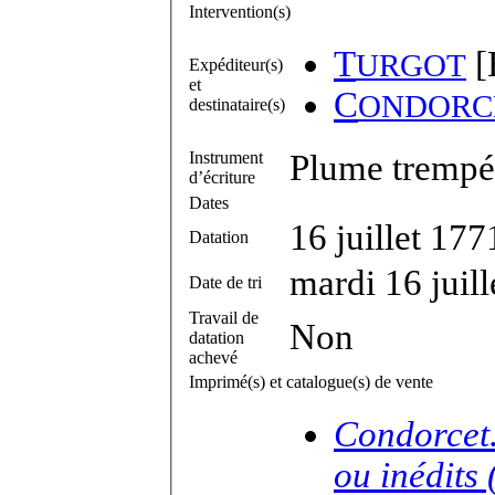
Intervention(s)
T
[
URGOT
Expéditeur(s)
et
C
ONDORC
destinataire(s)
Instrument
Plume trempée
d’écriture
Dates
16 juillet 1771
Datation
mardi 16 juil
Date de tri
Travail de
Non
datation
achevé
Imprimé(s) et catalogue(s) de vente
Condorcet.
ou inédits