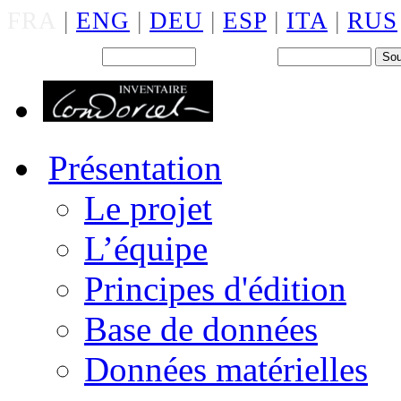
FRA
|
ENG
|
DEU
|
ESP
|
ITA
|
RUS
Back office : Id.
Mot de passe
Présentation
Le projet
L’équipe
Principes d'édition
Base de données
Données matérielles