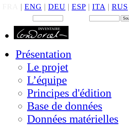
FRA
|
ENG
|
DEU
|
ESP
|
ITA
|
RUS
Back office : Id.
Mot de passe
Présentation
Le projet
L’équipe
Principes d'édition
Base de données
Données matérielles