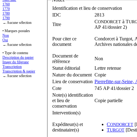
1760
Identification et lieu de conservation
1770
1780
IDC
2813
1790
C
à
T
ONDORCET
UR
→ Aucune sélection
Titre
AP 41/dossier 2)
• Marques postales
Non
Pour citer ce
Condorcet à Turgot, A
Oui
document
Archives nationales d
→ Aucune sélection
• Type de contenu
Document de
Description du papier
Non
référence
Image du filigrane
Transcription
Statut éditorial
Lettre retenue
Transcription & papier
Nature du document
Copie
→ Aucune sélection
Lieu de conservation
Pierrefitte-sur-Seine,
Cote
745 AP 41/dossier 2
Note(s) identification
et lieu de
Copie partielle
conservation
Intervention(s)
Expéditeur(s) et
C
[
ONDORCET
destinataire(s)
T
[Desti
URGOT