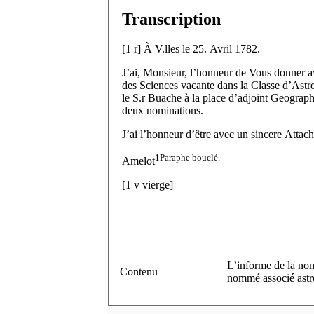
Transcription
[
1 r
]
À V.
lles
le 25. Avril 1782.
J’ai, Monsieur, l’honneur de Vous donner a
des Sciences vacante dans la Classe d’Astr
le S.
r
Buache à la place d’adjoint Geograph
deux nominations.
J’ai l’honneur d’être avec un sincere Attach
1
Paraphe bouclé.
Amelot
[
1 v
vierge]
L’informe de la nom
Contenu
nommé associé astr