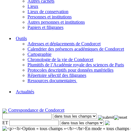
Autres cachets
Lieux
Lieux de conservation
Personnes et institutions
Autres personnes et institutions
Papiers et filigranes
Outils
Adresses et déplacements de Condorcet
Calendrier des présences académiques de Condorcet
Cartographie
Chronologie de la vie de Condorcet
Plumitifs de l’Académie royale des sciences de Paris
Protocoles descriptifs pour données matérielles
Répertoire sélectif des filigranes
Ressources documentaires
Actualités
Correspondance de Condorcet
ET