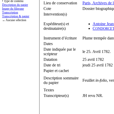
• Type de contenu
Lieu de conservation
Paris, Archives de 
Description du papier
Cote
Dossier biographi
Image du filigrane
Transcription
Intervention(s)
Transcription & papier
→ Aucune sélection
Expéditeur(s) et
Antoine Jea
destinataire(s)
C
ONDORCE
Instrument d’écriture
Plume trempée dans
Dates
Date indiquée par le
le 25. Avril 1782.
scripteur
Datation
25 avril 1782
Date de tri
jeudi 25 avril 1782
Papier et cachet
Description sommaire
Feuillet
in-folio
, ve
du papier
Textes
Transcripteur(s)
JH revu NR.