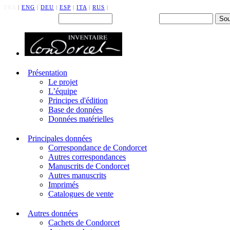
FRA
|
ENG
|
DEU
|
ESP
|
ITA
|
RUS
|
Back office : Id.
Mot de passe
Présentation
Le projet
L’équipe
Principes d'édition
Base de données
Données matérielles
Principales données
Correspondance de Condorcet
Autres correspondances
Manuscrits de Condorcet
Autres manuscrits
Imprimés
Catalogues de vente
Autres données
Cachets de Condorcet