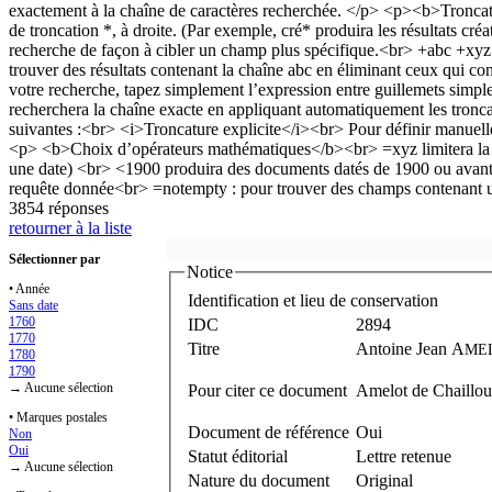
3854 réponses
retourner à la liste
Sélectionner par
Notice
• Année
Identification et lieu de conservation
Sans date
1760
IDC
2894
1770
Titre
Antoine Jean A
ME
1780
1790
→ Aucune sélection
Pour citer ce document
Amelot de Chaillou,
• Marques postales
Document de référence
Oui
Non
Oui
Statut éditorial
Lettre retenue
→ Aucune sélection
Nature du document
Original