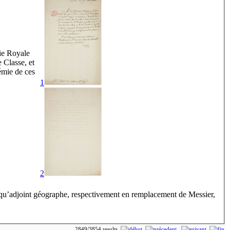
ie Royale
 Classe, et
émie de ces
1
2
 qu’adjoint géographe, respectivement en remplacement de Messier,
2849/3854 results