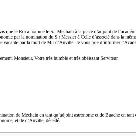
vis que le Roi a nommé le S.
r
Mechain à la place d’adjoint de l’académ
onomie par la nomination du S.
r
Messier à Celle d’associé dans la même
e vacante par la mort de M.
r
d’Anville. Je vous prie d’informer l’Acad
ement, Monsieur, Votre très humble et très obéissant Serviteur.
ination de Méchain en tant qu’adjoint astronome et de Buache en tant
onome, et de d’Anville, décédé.