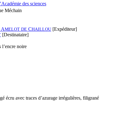
l’Académie des sciences
que Méchain
n A
C
[Expéditeur]
MELOT
DE
HAILLOU
[Destinataire]
T
 l’encre noire
rgé écru avec traces d’azurage irrégulières, filigrané