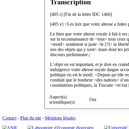
Transcription
[
405 r
] [Fin de la lettre IDC 1466]
[
405 v
]
<Les loix que votre altesse a faites
Le bien que votre altesse royale à fait à se
sur la reconnaissance de <tout> tous ceux q
<motif> sentiment si juste <le [?]> la liber
uns des objets qui y sont> |mais dont les p
discours preliminaire.|
L’objet en est important, et je dois en crain
indulgence votre altesse royale daigne accueil
publique en est le motif. <Depuis qu’elle re
conduit| que le bonheur <des nations> d’un
constitutions politiques, la Toscane <m’eut
Aspect(s)
Oui
scientifique(s)
Contact
-
Plan du site
-
Mentions légales