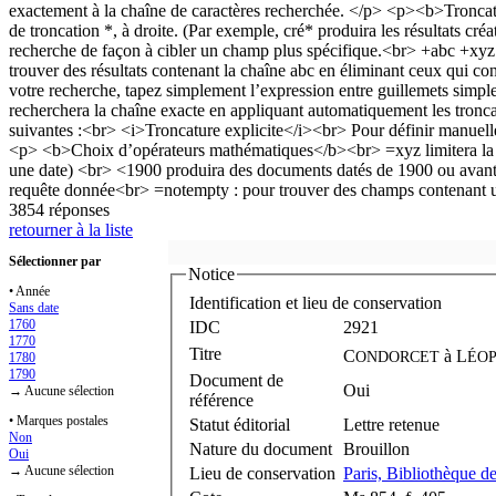
3854 réponses
retourner à la liste
Sélectionner par
Notice
• Année
Identification et lieu de conservation
Sans date
1760
IDC
2921
1770
Titre
C
à
L
ONDORCET
ÉO
1780
1790
Document de
Oui
→ Aucune sélection
référence
• Marques postales
Statut éditorial
Lettre retenue
Non
Nature du document
Brouillon
Oui
→ Aucune sélection
Lieu de conservation
Paris, Bibliothèque de