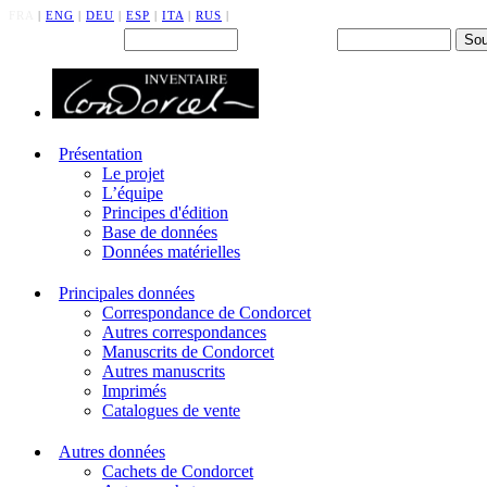
FRA
|
ENG
|
DEU
|
ESP
|
ITA
|
RUS
|
Back office : Id.
Mot de passe
Présentation
Le projet
L’équipe
Principes d'édition
Base de données
Données matérielles
Principales données
Correspondance de Condorcet
Autres correspondances
Manuscrits de Condorcet
Autres manuscrits
Imprimés
Catalogues de vente
Autres données
Cachets de Condorcet