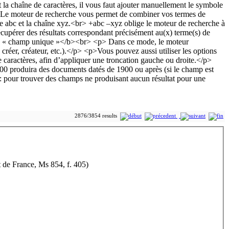
2876/3854 results
t de France, Ms 854, f. 405)