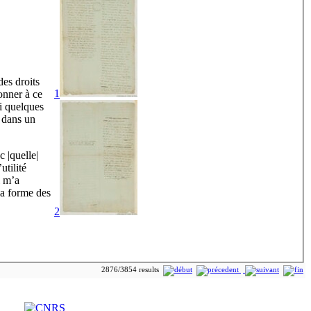
des droits
1
onner à ce
Si quelques
l dans un
c |quelle|
utilité
l m’a
la forme des
2
2876/3854 results