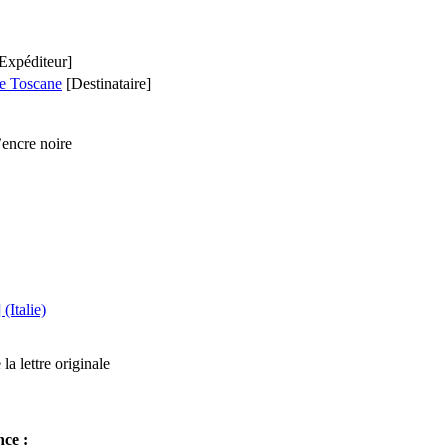
Expéditeur]
e Toscane
[Destinataire]
encre noire
(Italie)
la lettre originale
nce :