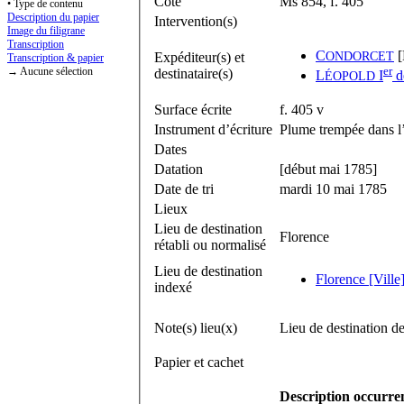
Cote
Ms 854, f. 405
• Type de contenu
Description du papier
Intervention(s)
Image du filigrane
Transcription
C
[
Expéditeur(s) et
ONDORCET
Transcription & papier
er
→ Aucune sélection
destinataire(s)
L
I
d
ÉOPOLD
Surface écrite
f. 405 v
Instrument d’écriture
Plume trempée dans l’
Dates
Datation
[début mai 1785]
Date de tri
mardi 10 mai 1785
Lieux
Lieu de destination
Florence
rétabli ou normalisé
Lieu de destination
Florence [Ville] 
indexé
Note(s) lieu(x)
Lieu de destination de 
Papier et cachet
Description occurre