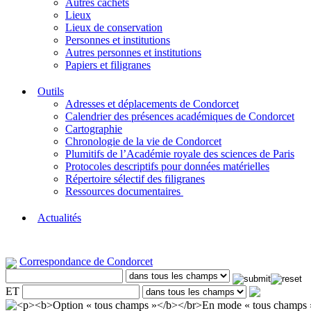
Autres cachets
Lieux
Lieux de conservation
Personnes et institutions
Autres personnes et institutions
Papiers et filigranes
Outils
Adresses et déplacements de Condorcet
Calendrier des présences académiques de Condorcet
Cartographie
Chronologie de la vie de Condorcet
Plumitifs de l’Académie royale des sciences de Paris
Protocoles descriptifs pour données matérielles
Répertoire sélectif des filigranes
Ressources documentaires
Actualités
Correspondance de Condorcet
ET