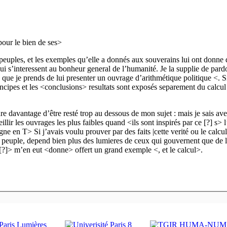
 pour le bien de ses>
s peuples, et les exemples qu’elle a donnés aux souverains lui ont donne 
ui s’interessent au bonheur general de l’humanité. Je la supplie de pard
té que je prends de lui presenter un ouvrage d’arithmétique politique <. 
rincipes et les <conclusions> resultats sont exposés separement du calcu
dre davantage d’être resté trop au dessous de mon sujet : mais je sais ave
lir les ouvrages les plus faibles quand <ils sont inspirés par ce [?] s> l’
gne en T> Si j’avais voulu prouver par des faits |cette verité ou le calcu
 peuple, depend bien plus des lumieres de ceux qui gouvernent que de 
 [?]> m’en eut <donne> offert un grand exemple <, et le calcul>.