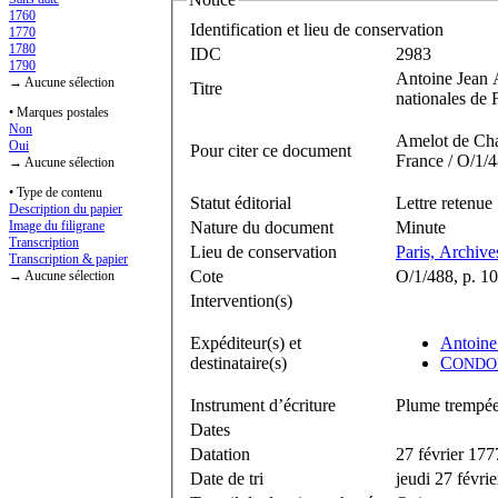
1760
Identification et lieu de conservation
1770
1780
IDC
2983
1790
Antoine Jean 
→ Aucune sélection
Titre
nationales de 
• Marques postales
Non
Amelot de Chai
Oui
Pour citer ce document
France / O/1/4
→ Aucune sélection
• Type de contenu
Statut éditorial
Lettre retenue
Description du papier
Nature du document
Minute
Image du filigrane
Transcription
Lieu de conservation
Paris, Archive
Transcription & papier
Cote
O/1/488, p. 1
→ Aucune sélection
Intervention(s)
Expéditeur(s) et
Antoine
destinataire(s)
C
ONDO
Instrument d’écriture
Plume trempée 
Dates
Datation
27 février 177
Date de tri
jeudi 27 févri