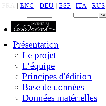
FRA
|
ENG
|
DEU
|
ESP
|
ITA
|
RUS
Back office : Id.
Mot de passe
Présentation
Le projet
L’équipe
Principes d'édition
Base de données
Données matérielles