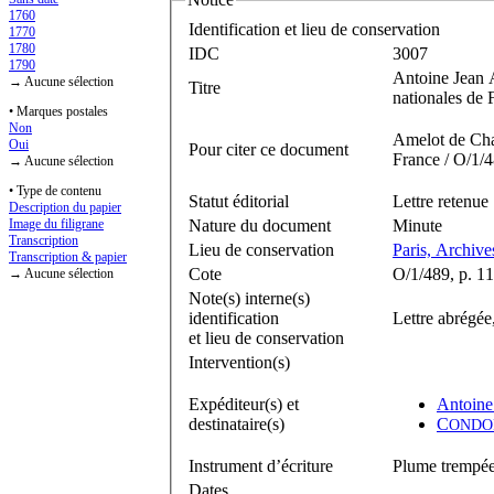
1760
Identification et lieu de conservation
1770
1780
IDC
3007
1790
Antoine Jean 
→ Aucune sélection
Titre
nationales de 
• Marques postales
Non
Amelot de Chai
Oui
Pour citer ce document
France / O/1/4
→ Aucune sélection
• Type de contenu
Statut éditorial
Lettre retenue
Description du papier
Nature du document
Minute
Image du filigrane
Transcription
Lieu de conservation
Paris, Archive
Transcription & papier
Cote
O/1/489, p. 1
→ Aucune sélection
Note(s) interne(s)
identification
Lettre abrégée
et lieu de conservation
Intervention(s)
Expéditeur(s) et
Antoine
destinataire(s)
C
ONDO
Instrument d’écriture
Plume trempée 
Dates