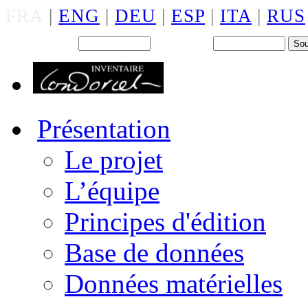
FRA
|
ENG
|
DEU
|
ESP
|
ITA
|
RUS
Back office : Id.
Mot de passe
Présentation
Le projet
L’équipe
Principes d'édition
Base de données
Données matérielles