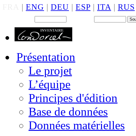
FRA
|
ENG
|
DEU
|
ESP
|
ITA
|
RUS
Back office : Id.
Mot de passe
Présentation
Le projet
L’équipe
Principes d'édition
Base de données
Données matérielles