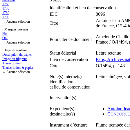
1760
Identification et lieu de conservation
1770
1780
IDC
3096
1790
Antoine Jean A
M
→ Aucune sélection
Titre
de France, O/1/494
• Marques postales
Non
Amelot de Chaillou
Oui
Pour citer ce document
France / O/1/494, 
→ Aucune sélection
• Type de contenu
Statut éditorial
Lettre retenue
Description du papier
Lieu de conservation
Paris, Archives na
Image du filigrane
Transcription
Cote
O/1/494, p. 148
Transcription & papier
→ Aucune sélection
Note(s) interne(s)
Lettre abrégée, voi
identification
et lieu de conservation
Intervention(s)
Expéditeur(s) et
Antoine Jea
destinataire(s)
C
ONDORCE
Instrument d’écriture
Plume trempée dan