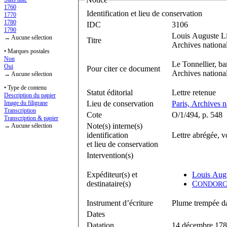
1760
Identification et lieu de conservation
1770
1780
IDC
3106
1790
Louis Auguste L
→ Aucune sélection
Titre
Archives nationa
• Marques postales
Non
Le Tonnellier, b
Oui
Pour citer ce document
Archives national
→ Aucune sélection
• Type de contenu
Statut éditorial
Lettre retenue
Description du papier
Lieu de conservation
Paris, Archives n
Image du filigrane
Transcription
Cote
O/1/494, p. 548
Transcription & papier
Note(s) interne(s)
→ Aucune sélection
identification
Lettre abrégée, v
et lieu de conservation
Intervention(s)
Expéditeur(s) et
Louis Aug
destinataire(s)
C
ONDORC
Instrument d’écriture
Plume trempée da
Dates
Datation
14 décembre 17