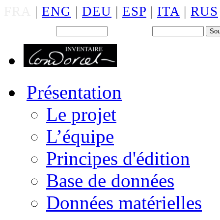
FRA
|
ENG
|
DEU
|
ESP
|
ITA
|
RUS
Back office : Id.
Mot de passe
Présentation
Le projet
L’équipe
Principes d'édition
Base de données
Données matérielles