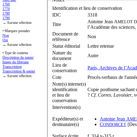
1760
Identification et lieu de conservation
1770
1780
IDC
3318
1790
Antoine Jean A
MELOT
D
→ Aucune sélection
Titre
l’Académie des sciences,
• Marques postales
Document de
Non
Non
référence
Oui
→ Aucune sélection
Statut éditorial
Lettre retenue
Nature du
• Type de contenu
Autre
Description du papier
document
Image du filigrane
Lieu de
Transcription
Paris, Archives de l’Aca
conservation
Transcription & papier
→ Aucune sélection
Cote
Procès-verbaux de l'anné
Note(s) interne(s)
identification
Copie posthume sachant q
et lieu de
?
Cf
.
Corres. Lavoisier
, 
conservation
Intervention(s)
Expéditeur(s) et
Antoine Jean A
ME
destinataire(s)
C
[Dest
ONDORCET
Surface écrite
f. 314 v-315 r