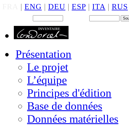
FRA
|
ENG
|
DEU
|
ESP
|
ITA
|
RUS
Back office : Id.
Mot de passe
Présentation
Le projet
L’équipe
Principes d'édition
Base de données
Données matérielles