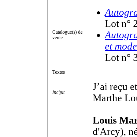
Autogr
Lot n° 
Catalogue(s) de
Autogra
vente
et mode
Lot n° 
Textes
J’ai reçu e
Incipit
Marthe Lo
Louis Mar
d'Arcy), né