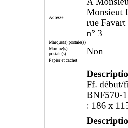
A Monsieu
Monsieut B
Adresse
rue Favart 
n° 3
Marque(s) postale(s)
Marque(s)
Non
postale(s)
Papier et cachet
Descripti
Ff. début/f
BNF570-1 . Bifeuillet in-8°. Dimensions feuill
: 186 x 11
Descriptio