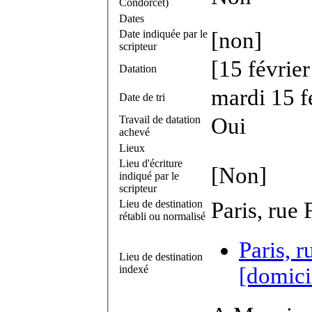
Condorcet)
Dates
Date indiquée par le
[non]
scripteur
[15 févrie
Datation
mardi 15 f
Date de tri
Travail de datation
Oui
achevé
Lieux
Lieu d'écriture
[Non]
indiqué par le
scripteur
Lieu de destination
Paris, rue 
rétabli ou normalisé
Paris, r
Lieu de destination
indexé
[domici