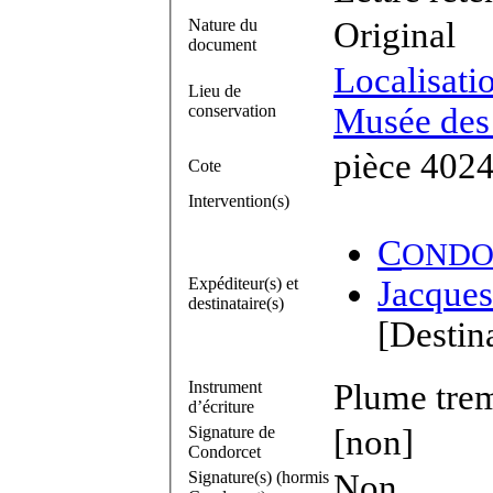
Nature du
Original
document
Localisati
Lieu de
conservation
Musée des 
pièce 4024
Cote
Intervention(s)
C
ONDO
Expéditeur(s) et
Jacques
destinataire(s)
[Destina
Instrument
Plume trem
d’écriture
Signature de
[non]
Condorcet
Signature(s) (hormis
Non