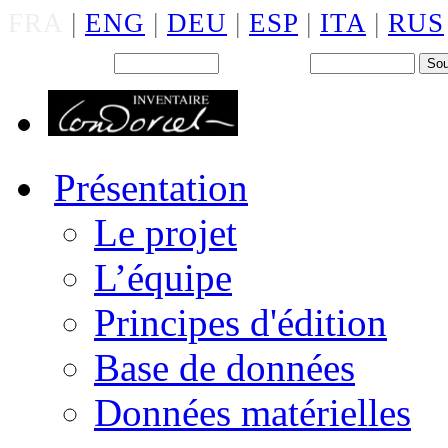
FRA
|
ENG
|
DEU
|
ESP
|
ITA
|
RUS
Back office : Id.
Mot de passe
Présentation
Le projet
L’équipe
Principes d'édition
Base de données
Données matérielles