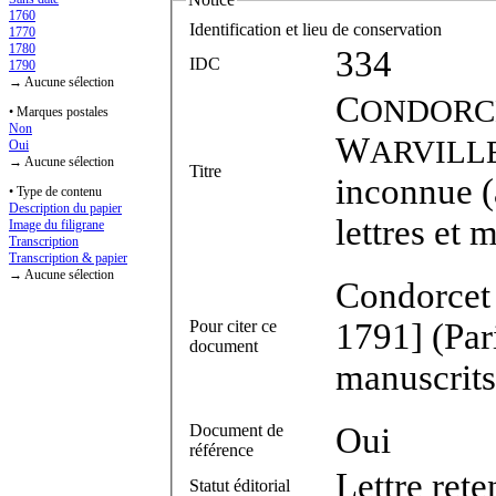
1760
Identification et lieu de conservation
1770
1780
334
IDC
1790
→ Aucune sélection
C
ONDORC
• Marques postales
Non
W
ARVILL
Oui
→ Aucune sélection
Titre
inconnue (
• Type de contenu
Description du papier
lettres et 
Image du filigrane
Transcription
Transcription & papier
→ Aucune sélection
Condorcet à
Pour citer ce
1791] (Par
document
manuscrits
Document de
Oui
référence
Lettre ret
Statut éditorial