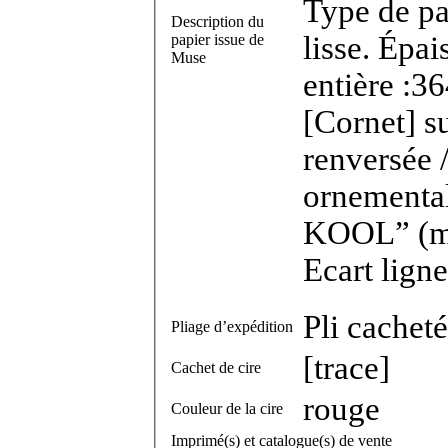
Type de pa
Description du
lisse. Épa
papier issue de
Muse
entière :36
[Cornet] su
renversée
ornementa
KOOL” (majuscules ornementales cursives).
Ecart lign
Pli cacheté
Pliage d’expédition
[trace]
Cachet de cire
rouge
Couleur de la cire
Imprimé(s) et catalogue(s) de vente