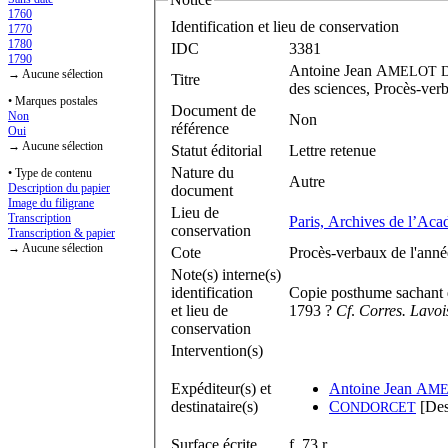
1760
Identification et lieu de conservation
1770
1780
IDC
3381
1790
Antoine Jean A
MELOT
→ Aucune sélection
Titre
des sciences, Procès-verb
• Marques postales
Document de
Non
Non
référence
Oui
→ Aucune sélection
Statut éditorial
Lettre retenue
Nature du
• Type de contenu
Autre
Description du papier
document
Image du filigrane
Lieu de
Transcription
Paris, Archives de l’Aca
conservation
Transcription & papier
→ Aucune sélection
Cote
Procès-verbaux de l'anné
Note(s) interne(s)
identification
Copie posthume sachant q
et lieu de
1793 ?
Cf
.
Corres. Lavoi
conservation
Intervention(s)
Expéditeur(s) et
Antoine Jean A
ME
destinataire(s)
C
[Dest
ONDORCET
Surface écrite
f. 73 r