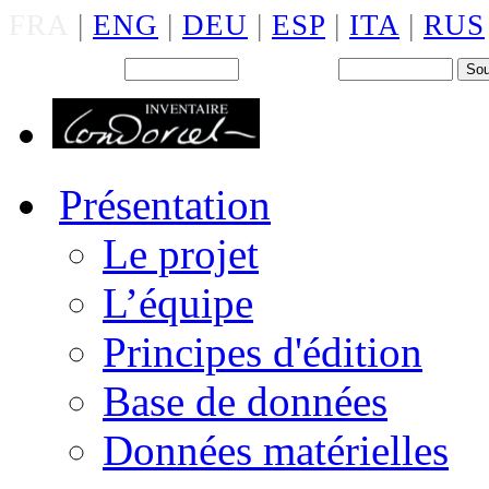
FRA
|
ENG
|
DEU
|
ESP
|
ITA
|
RUS
Back office : Id.
Mot de passe
Présentation
Le projet
L’équipe
Principes d'édition
Base de données
Données matérielles