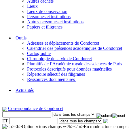
Autres cachets
Lieux
Lieux de conservation
Personnes et institutions
Autres personnes et institutions
Papiers et filigranes
Outils
Adresses et déplacements de Condorcet
Calendrier des présences académiques de Condorcet
Cartographie
Chronologie de la vie de Condorcet
Plumitifs de l’Académie royale des sciences de Paris
Protocoles descriptifs pour données matérielles
Répertoire sélectif des filigranes
Ressources documentaires
Actualités
Correspondance de Condorcet
ET