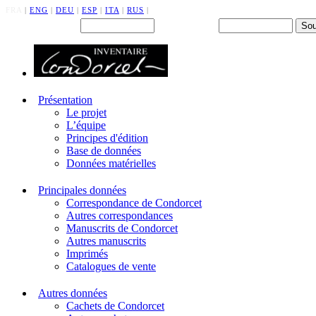
FRA
|
ENG
|
DEU
|
ESP
|
ITA
|
RUS
|
Back office : Id.
Mot de passe
Présentation
Le projet
L’équipe
Principes d'édition
Base de données
Données matérielles
Principales données
Correspondance de Condorcet
Autres correspondances
Manuscrits de Condorcet
Autres manuscrits
Imprimés
Catalogues de vente
Autres données
Cachets de Condorcet