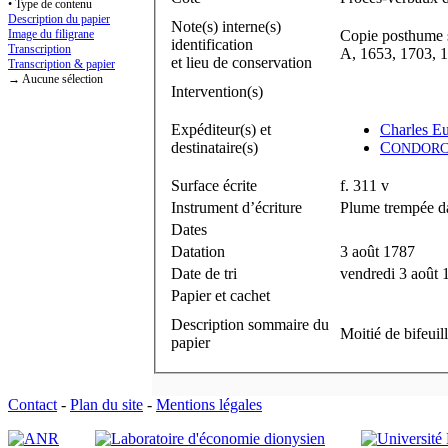
• Type de contenu
Description du papier
Note(s) interne(s)
Image du filigrane
Copie posthume s
identification
Transcription
A, 1653, 1703, 1
et lieu de conservation
Transcription & papier
→ Aucune sélection
Intervention(s)
Expéditeur(s) et
Charles E
destinataire(s)
C
ONDORC
Surface écrite
f. 311 v
Instrument d’écriture
Plume trempée da
Dates
Datation
3 août 1787
Date de tri
vendredi 3 août 
Papier et cachet
Description sommaire du
Moitié de bifeuil
papier
Contact
-
Plan du site
-
Mentions légales