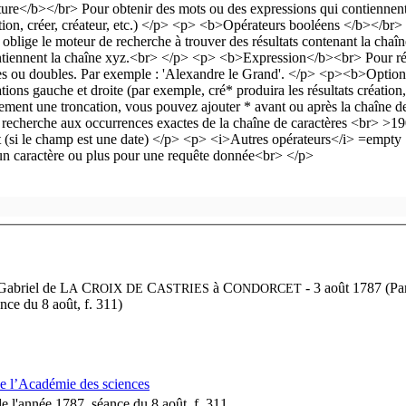
Gabriel de L
C
C
à
C
- 3 août 1787 (Pa
A
ROIX DE
ASTRIES
ONDORCET
nce du 8 août, f. 311)
de l’Académie des sciences
e l'année 1787, séance du 8 août, f. 311