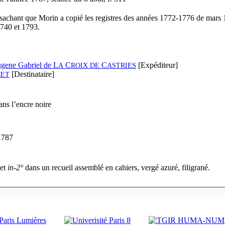
achant que Morin a copié les registres des années 1772-1776 de mars
740 et 1793.
ugene Gabriel de L
C
C
[Expéditeur]
A
ROIX DE
ASTRIES
[Destinataire]
ET
ns l’encre noire
1787
let
in-2°
dans un recueil assemblé en cahiers, vergé azuré, filigrané.