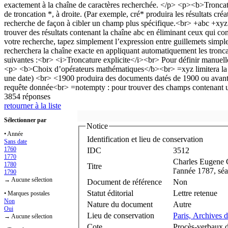
3854 réponses
retourner à la liste
Sélectionner par
Notice
• Année
Identification et lieu de conservation
Sans date
1760
IDC
3512
1770
Charles Eugene 
1780
Titre
l'année 1787, séa
1790
→ Aucune sélection
Document de référence
Non
Statut éditorial
Lettre retenue
• Marques postales
Non
Nature du document
Autre
Oui
Lieu de conservation
Paris, Archives 
→ Aucune sélection
Cote
Procès-verbaux d