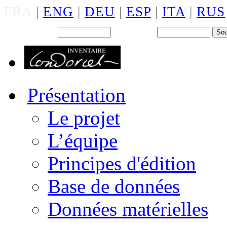
FRA
|
ENG
|
DEU
|
ESP
|
ITA
|
RUS
Back office : Id.
Mot de passe
Présentation
Le projet
L’équipe
Principes d'édition
Base de données
Données matérielles