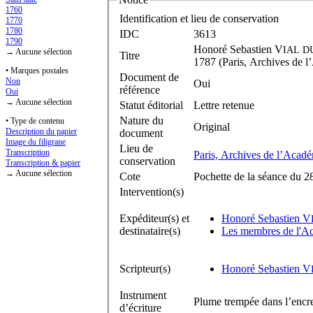
1760
Identification et lieu de conservation
1770
1780
IDC
3613
1790
Honoré Sebastien V
IAL D
→ Aucune sélection
Titre
1787 (Paris, Archives de l’
• Marques postales
Document de
Non
Oui
référence
Oui
→ Aucune sélection
Statut éditorial
Lettre retenue
Nature du
• Type de contenu
Original
Description du papier
document
Image du filigrane
Lieu de
Transcription
Paris, Archives de l’Acadé
conservation
Transcription & papier
→ Aucune sélection
Cote
Pochette de la séance du 28
Intervention(s)
Expéditeur(s) et
Honoré Sebastien V
destinataire(s)
Les membres de l'Ac
Scripteur(s)
Honoré Sebastien V
Instrument
Plume trempée dans l’encre
d’écriture