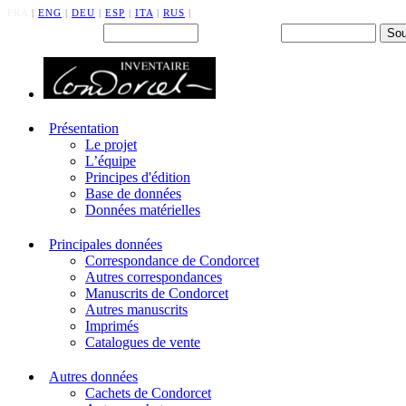
FRA
|
ENG
|
DEU
|
ESP
|
ITA
|
RUS
|
Back office : Id.
Mot de passe
Présentation
Le projet
L’équipe
Principes d'édition
Base de données
Données matérielles
Principales données
Correspondance de Condorcet
Autres correspondances
Manuscrits de Condorcet
Autres manuscrits
Imprimés
Catalogues de vente
Autres données
Cachets de Condorcet