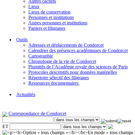
Autres cachets
Lieux
Lieux de conservation
Personnes et institutions
Autres personnes et institutions
Papiers et filigranes
Outils
Adresses et déplacements de Condorcet
Calendrier des présences académiques de Condorcet
Cartographie
Chronologie de la vie de Condorcet
Plumitifs de l’Académie royale des sciences de Paris
Protocoles descriptifs pour données matérielles
Répertoire sélectif des filigranes
Ressources documentaires
Actualités
Correspondance de Condorcet
ET