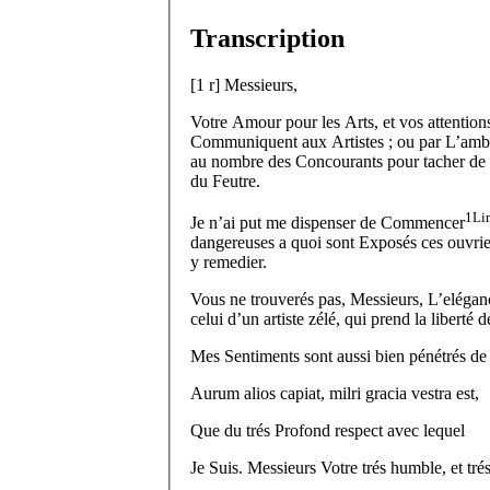
Transcription
[
1 r
]
Messieurs,
Votre Amour pour les Arts, et vos attentions
Communiquent aux Artistes ; ou par L’ambiti
au nombre des Concourants pour tacher de 
du Feutre.
1
Li
Je n’ai put me dispenser de Commencer
dangereuses a quoi sont Exposés ces ouvrie
y remedier.
Vous ne trouverés pas, Messieurs, L’elégance
celui d’un artiste zélé, qui prend la liberté 
Mes Sentiments sont aussi bien pénétrés de 
Aurum alios capiat, milri gracia vestra est,
Que du trés Profond respect avec lequel
Je Suis.
Messieurs
Votre trés humble, et tré