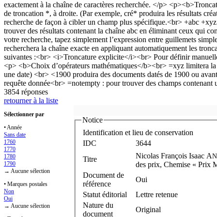
3854 réponses
retourner à la liste
Sélectionner par
Notice
• Année
Identification et lieu de conservation
Sans date
1760
IDC
3644
1770
Nicolas François Isaac A
N
1780
Titre
1790
des prix, Chemise « Prix 
→ Aucune sélection
Document de
Oui
référence
• Marques postales
Non
Statut éditorial
Lettre retenue
Oui
Nature du
→ Aucune sélection
Original
document