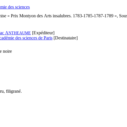
émie des sciences
mise « Prix Montyon des Arts insalubres. 1783-1785-1787-1789 », Sous-
aac A
[Expéditeur]
NTHEAUME
adémie des sciences de Paris
[Destinataire]
e noire
ru, filigrané.