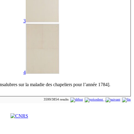
3
4
insalubres sur la maladie des chapeliers pour l’année 1784].
3599/3854 results