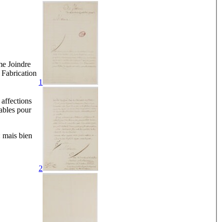
me Joindre
 Fabrication
1
 affections
ables pour
: mais bien
2