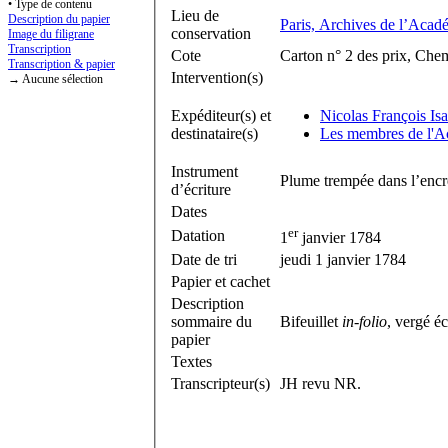
• Type de contenu
Lieu de
Description du papier
Paris, Archives de l’Acad
conservation
Image du filigrane
Transcription
Cote
Carton n° 2 des prix, Che
Transcription & papier
Intervention(s)
→ Aucune sélection
Expéditeur(s) et
Nicolas François Is
destinataire(s)
Les membres de l'Ac
Instrument
Plume trempée dans l’encr
d’écriture
Dates
er
Datation
1
janvier 1784
Date de tri
jeudi 1 janvier 1784
Papier et cachet
Description
sommaire du
Bifeuillet
in-folio
, vergé éc
papier
Textes
Transcripteur(s)
JH revu NR.