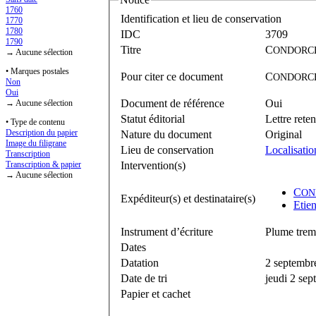
1760
Identification et lieu de conservation
1770
1780
IDC
3709
1790
Titre
C
ONDORC
→ Aucune sélection
• Marques postales
Pour citer ce document
C
ONDORC
Non
Oui
Document de référence
Oui
→ Aucune sélection
Statut éditorial
Lettre rete
• Type de contenu
Description du papier
Nature du document
Original
Image du filigrane
Lieu de conservation
Localisati
Transcription
Intervention(s)
Transcription & papier
→ Aucune sélection
C
ON
Expéditeur(s) et destinataire(s)
Etie
Instrument d’écriture
Plume trem
Dates
Datation
2 septembr
Date de tri
jeudi 2 se
Papier et cachet