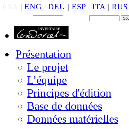
FRA
|
ENG
|
DEU
|
ESP
|
ITA
|
RUS
Back office : Id.
Mot de passe
Présentation
Le projet
L’équipe
Principes d'édition
Base de données
Données matérielles