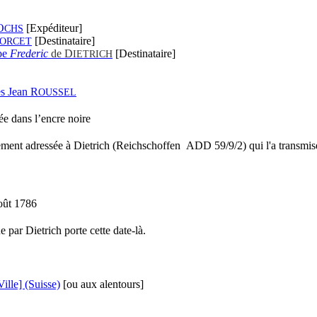
O
[Expéditeur]
CHS
[Destinataire]
ORCET
pe
Frederic
de D
[Destinataire]
IETRICH
s Jean R
OUSSEL
e dans l’encre noire
alement adressée à Dietrich (Reichschoffen
ADD 59/9/2
) qui l'a transmi
oût 1786
ue par Dietrich porte cette date-là.
Ville] (Suisse)
[ou aux alentours]