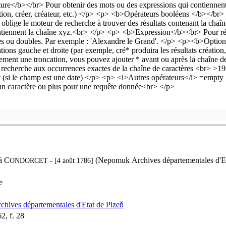
à
C
-
ONDORCET
[4 août 1786]
e
ives départementales d'Etat de Plzeň
2, f. 28