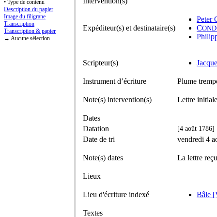
Intervention(s)
• Type de contenu
Description du papier
Image du filigrane
Peter 
Transcription
Expéditeur(s) et destinataire(s)
C
OND
Transcription & papier
Philip
→ Aucune sélection
Scripteur(s)
Jacque
Instrument d’écriture
Plume trempé
Note(s) intervention(s)
Lettre initi
Dates
Datation
[4 août 1786]
Date de tri
vendredi 4 a
Note(s) dates
La lettre reç
Lieux
Lieu d'écriture indexé
Bâle [
Textes