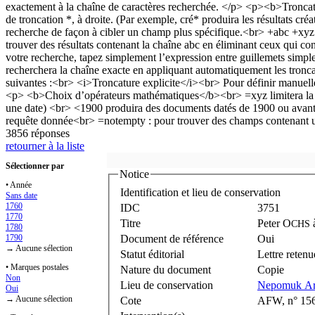
3856 réponses
retourner à la liste
Sélectionner par
Notice
• Année
Identification et lieu de conservation
Sans date
1760
IDC
3751
1770
Titre
Peter O
CHS
1780
1790
Document de référence
Oui
→ Aucune sélection
Statut éditorial
Lettre retenu
• Marques postales
Nature du document
Copie
Non
Lieu de conservation
Nepomuk Arch
Oui
→ Aucune sélection
Cote
AFW, n° 156