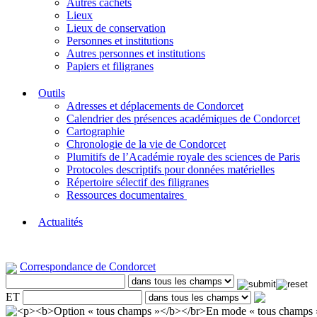
Autres cachets
Lieux
Lieux de conservation
Personnes et institutions
Autres personnes et institutions
Papiers et filigranes
Outils
Adresses et déplacements de Condorcet
Calendrier des présences académiques de Condorcet
Cartographie
Chronologie de la vie de Condorcet
Plumitifs de l’Académie royale des sciences de Paris
Protocoles descriptifs pour données matérielles
Répertoire sélectif des filigranes
Ressources documentaires
Actualités
Correspondance de Condorcet
ET