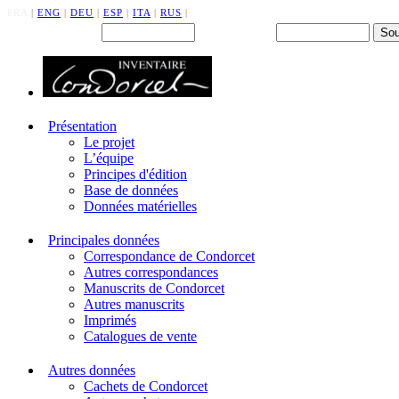
FRA
|
ENG
|
DEU
|
ESP
|
ITA
|
RUS
|
Back office : Id.
Mot de passe
Présentation
Le projet
L’équipe
Principes d'édition
Base de données
Données matérielles
Principales données
Correspondance de Condorcet
Autres correspondances
Manuscrits de Condorcet
Autres manuscrits
Imprimés
Catalogues de vente
Autres données
Cachets de Condorcet