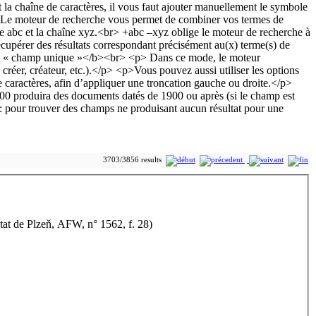
3703/3856 results
(Nepomuk Archives départementales d'Etat de Plzeň, AFW, n° 1562, f. 28)