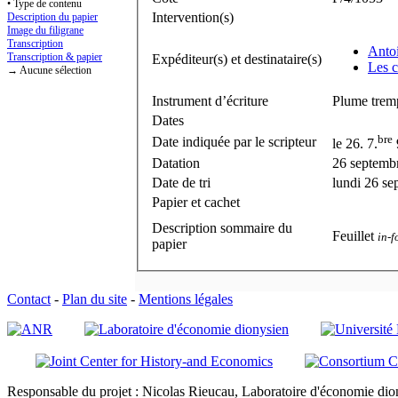
• Type de contenu
Intervention(s)
Description du papier
Image du filigrane
Transcription
Anto
Transcription & papier
Expéditeur(s) et destinataire(s)
Les c
→ Aucune sélection
Instrument d’écriture
Plume tremp
Dates
bre
Date indiquée par le scripteur
le 26. 7.
Datation
26 septemb
Date de tri
lundi 26 s
Papier et cachet
Description sommaire du
Feuillet
in-f
papier
Contact
-
Plan du site
-
Mentions légales
Responsable du projet : Nicolas Rieucau, Laboratoire d'économie dion