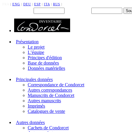
FRA
|
ENG
|
DEU
|
ESP
|
ITA
|
RUS
|
Back office : Id.
Mot de passe
Présentation
Le projet
L’équipe
Principes d'édition
Base de données
Données matérielles
Principales données
Correspondance de Condorcet
Autres correspondances
Manuscrits de Condorcet
Autres manuscrits
Imprimés
Catalogues de vente
Autres données
Cachets de Condorcet