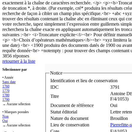
3856 réponses
retourner à la liste
Sélectionner par
Notice
• Année
Identification et lieu de conservation
Sans date
1760
IDC
3791
1770
Antoine D
1780
Titre
F/4/1053)
1790
→ Aucune sélection
Document de référence
Oui
Statut éditorial
Lettre rete
• Marques postales
Non
Nature du document
Brouillon
Oui
Lieu de conservation
Pierrefitte
→ Aucune sélection
Cote
F/4/1053