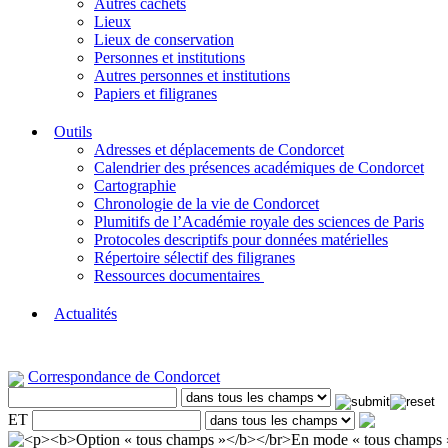
Autres cachets
Lieux
Lieux de conservation
Personnes et institutions
Autres personnes et institutions
Papiers et filigranes
Outils
Adresses et déplacements de Condorcet
Calendrier des présences académiques de Condorcet
Cartographie
Chronologie de la vie de Condorcet
Plumitifs de l’Académie royale des sciences de Paris
Protocoles descriptifs pour données matérielles
Répertoire sélectif des filigranes
Ressources documentaires
Actualités
Correspondance de Condorcet
ET