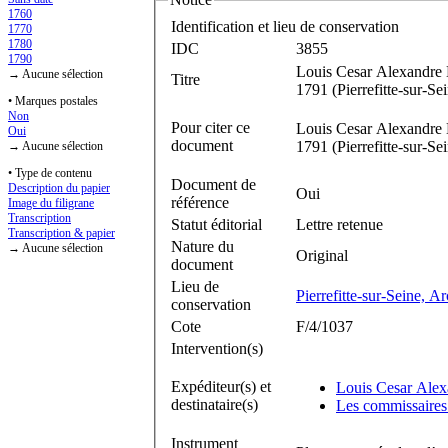
1760
Identification et lieu de conservation
1770
1780
IDC
3855
1790
Louis Cesar Alexandre
→ Aucune sélection
Titre
1791 (Pierrefitte-sur-Se
• Marques postales
Non
Pour citer ce
Louis Cesar Alexandre
Oui
document
1791 (Pierrefitte-sur-Se
→ Aucune sélection
• Type de contenu
Document de
Description du papier
Oui
référence
Image du filigrane
Transcription
Statut éditorial
Lettre retenue
Transcription & papier
Nature du
→ Aucune sélection
Original
document
Lieu de
Pierrefitte-sur-Seine, A
conservation
Cote
F/4/1037
Intervention(s)
Expéditeur(s) et
Louis Cesar Ale
destinataire(s)
Les commissaires 
Instrument