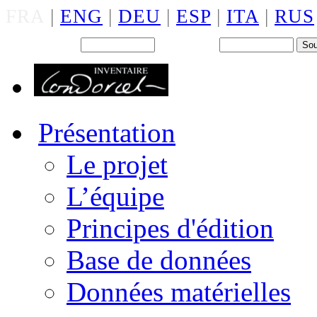
FRA
|
ENG
|
DEU
|
ESP
|
ITA
|
RUS
Back office : Id.
Mot de passe
Présentation
Le projet
L’équipe
Principes d'édition
Base de données
Données matérielles