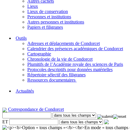
Autres cachets
Lieux
Lieux de conservation
Personnes et institutions
Autres personnes et institutions
Papiers et filigranes
Outils
Adresses et déplacements de Condorcet
Calendrier des présences académiques de Condorcet
Cartographie
Chronologie de la vie de Condorcet
Plumitifs de l’Académie royale des sciences de Paris
Protocoles descriptifs pour données matérielles
Répertoire sélectif des filigranes
Ressources documentaires
Actualités
Correspondance de Condorcet
ET