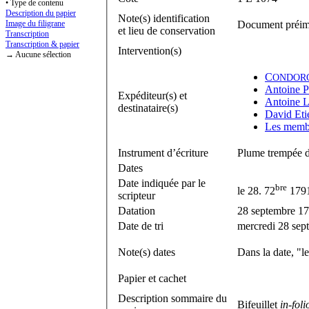
• Type de contenu
Description du papier
Note(s) identification
Image du filigrane
Document préi
et lieu de conservation
Transcription
Transcription & papier
Intervention(s)
→ Aucune sélection
C
ONDOR
Antoine P
Expéditeur(s) et
Antoine L
destinataire(s)
David Eti
Les membr
Instrument d’écriture
Plume trempée d
Dates
Date indiquée par le
bre
le 28. 72
1791
scripteur
Datation
28 septembre 1
Date de tri
mercredi 28 sep
Note(s) dates
Dans la date, "l
Papier et cachet
Description sommaire du
Bifeuillet
in-foli