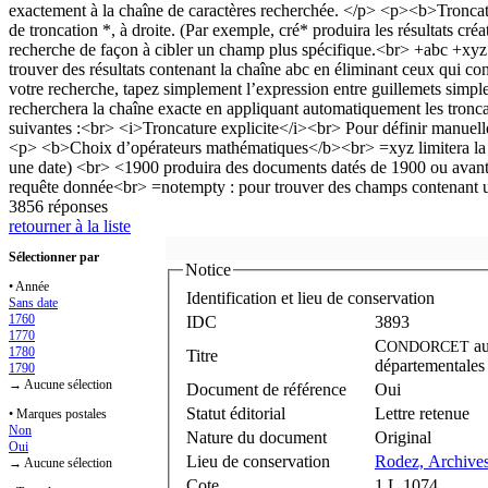
3856 réponses
retourner à la liste
Sélectionner par
Notice
• Année
Identification et lieu de conservation
Sans date
1760
IDC
3893
1770
C
ONDORCET
1780
Titre
départementales
1790
→ Aucune sélection
Document de référence
Oui
Statut éditorial
Lettre retenue
• Marques postales
Non
Nature du document
Original
Oui
Lieu de conservation
Rodez, Archives
→ Aucune sélection
Cote
1 L 1074