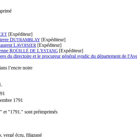
mprimé
[Expéditeur]
CET
ierre D
[Expéditeur]
UTRAMBLAY
aurent L
[Expéditeur]
AVOISIER
enne R
L'
[Expéditeur]
OÜILLÉ DE
ES
TANG
es du directoire et le procureur général syndic du département de l'Av
ans l’encre noire
.
791
tembre 1791
e" et "1791." sont préimprimés
o
, vergé écru, filigrané