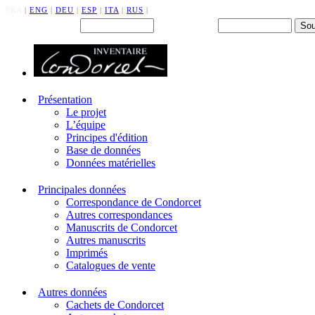
FRA
|
ENG
|
DEU
|
ESP
|
ITA
|
RUS
|
Back office : Id.
Mot de passe
Présentation
Le projet
L’équipe
Principes d'édition
Base de données
Données matérielles
Principales données
Correspondance de Condorcet
Autres correspondances
Manuscrits de Condorcet
Autres manuscrits
Imprimés
Catalogues de vente
Autres données
Cachets de Condorcet