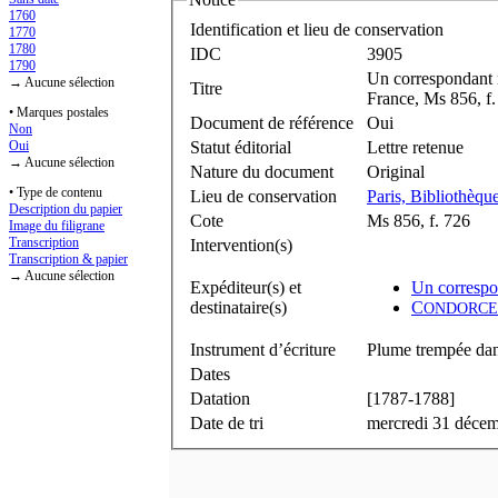
1760
Identification et lieu de conservation
1770
1780
IDC
3905
1790
Un correspondant n
→ Aucune sélection
Titre
France, Ms 856, f.
• Marques postales
Document de référence
Oui
Non
Statut éditorial
Lettre retenue
Oui
→ Aucune sélection
Nature du document
Original
• Type de contenu
Lieu de conservation
Paris, Bibliothèque
Description du papier
Cote
Ms 856, f. 726
Image du filigrane
Transcription
Intervention(s)
Transcription & papier
→ Aucune sélection
Expéditeur(s) et
Un correspo
destinataire(s)
C
ONDORCE
Instrument d’écriture
Plume trempée dan
Dates
Datation
[1787-1788]
Date de tri
mercredi 31 déce