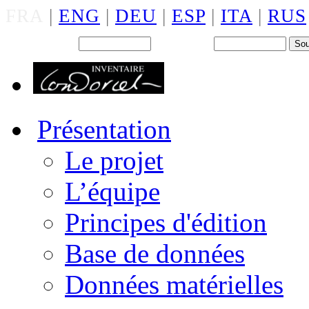
FRA
|
ENG
|
DEU
|
ESP
|
ITA
|
RUS
Back office : Id.
Mot de passe
Présentation
Le projet
L’équipe
Principes d'édition
Base de données
Données matérielles