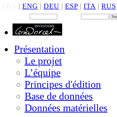
FRA
|
ENG
|
DEU
|
ESP
|
ITA
|
RUS
Back office : Id.
Mot de passe
Présentation
Le projet
L’équipe
Principes d'édition
Base de données
Données matérielles