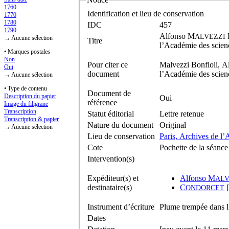
1760
Identification et lieu de conservation
1770
1780
IDC
457
1790
Alfonso M
ALVEZZI
→ Aucune sélection
Titre
l’Académie des scien
• Marques postales
Non
Pour citer ce
Malvezzi Bonfioli, Al
Oui
document
l’Académie des scienc
→ Aucune sélection
• Type de contenu
Document de
Description du papier
Oui
référence
Image du filigrane
Transcription
Statut éditorial
Lettre retenue
Transcription & papier
Nature du document
Original
→ Aucune sélection
Lieu de conservation
Paris, Archives de l
Cote
Pochette de la séanc
Intervention(s)
Expéditeur(s) et
Alfonso M
ALV
destinataire(s)
C
[
ONDORCET
Instrument d’écriture
Plume trempée dans l
Dates