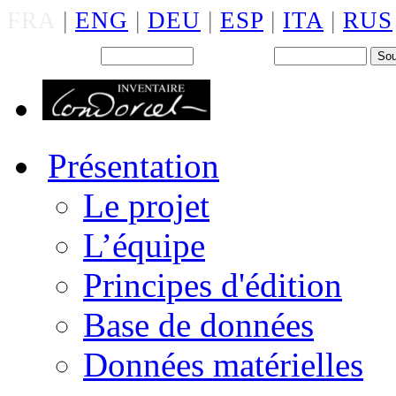
FRA
|
ENG
|
DEU
|
ESP
|
ITA
|
RUS
Back office : Id.
Mot de passe
Présentation
Le projet
L’équipe
Principes d'édition
Base de données
Données matérielles