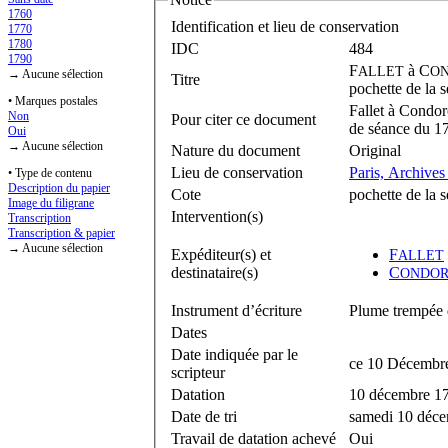
1760
Identification et lieu de conservation
1770
1780
IDC
484
1790
F
à
C
ALLET
O
→ Aucune sélection
Titre
pochette de la
• Marques postales
Fallet à Condor
Non
Pour citer ce document
de séance du 1
Oui
→ Aucune sélection
Nature du document
Original
Lieu de conservation
Paris, Archives
• Type de contenu
Description du papier
Cote
pochette de la
Image du filigrane
Intervention(s)
Transcription
Transcription & papier
→ Aucune sélection
Expéditeur(s) et
F
ALLET
destinataire(s)
C
ONDOR
Instrument d’écriture
Plume trempée d
Dates
Date indiquée par le
ce 10 Décembr
scripteur
Datation
10 décembre 1
Date de tri
samedi 10 déc
Travail de datation achevé
Oui