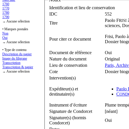
1760
Identification et lieu de conservation
1770
1780
IDC
552
1790
Paolo F
RISI
→ Aucune sélection
Titre
sciences, Dos
• Marques postales
Non
Frisi, Paolo 
Oui
Pour citer ce document
Dossier biogr
→ Aucune sélection
• Type de contenu
Document de référence
Oui
Description du papier
Nature du document
Original
Image du filigrane
Transcription
Lieu de conservation
Paris, Archi
Transcription & papier
Cote
Dossier biogr
→ Aucune sélection
Intervention(s)
Expéditeur(s) et
Paolo 
destinataire(s)
C
OND
Instrument d’écriture
Plume trempé
Signature de Condorcet
[néant]
Signature(s) (hormis
Oui
Condorcet)