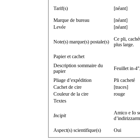
Tarif(s)
[néant]
Marque de bureau
[néant]
Levée
[néant]
Ce pli, caché
Note(s) marque(s) postale(s)
plus large.
Papier et cachet
Description sommaire du
Feuillet in-4°
papier
Pliage d’expédition
Pli cacheté
Cachet de cire
[traces]
Couleur de la cire
rouge
Textes
Amico e Io so
Incipit
d’indirizzarm
Aspect(s) scientifique(s)
Oui