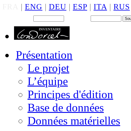
FRA
|
ENG
|
DEU
|
ESP
|
ITA
|
RUS
Back office : Id.
Mot de passe
Présentation
Le projet
L’équipe
Principes d'édition
Base de données
Données matérielles