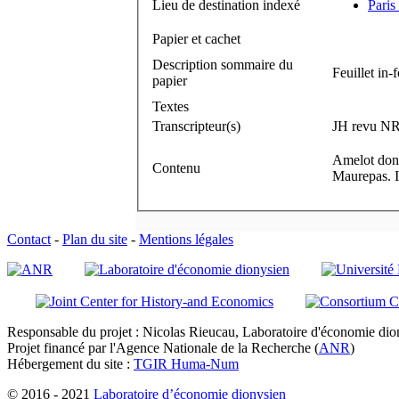
Lieu de destination indexé
Paris
Papier et cachet
Description sommaire du
Feuillet in-
papier
Textes
Transcripteur(s)
JH revu NR
Amelot donn
Contenu
Maurepas. I
Contact
-
Plan du site
-
Mentions légales
Responsable du projet : Nicolas Rieucau, Laboratoire d'économie dion
Projet financé par l'Agence Nationale de la Recherche (
ANR
)
Hébergement du site :
TGIR Huma-Num
© 2016 - 2021
Laboratoire d’économie dionysien