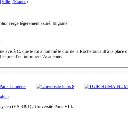
 [Ville] (France)
folio, vergé légèrement azuré, filigrané
.
e avis à C. que le roi a nommé le duc de la Rochefoucault à la place 
l le prie d’en informer l’Académie.
ysien (EA 3391) / Université Paris VIII.