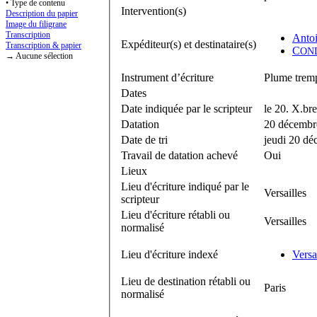
• Type de contenu
Intervention(s)
Description du papier
Image du filigrane
Transcription
Anto
Expéditeur(s) et destinataire(s)
Transcription & papier
C
ON
→ Aucune sélection
Instrument d’écriture
Plume tremp
Dates
Date indiquée par le scripteur
le 20. X.br
Datation
20 décembr
Date de tri
jeudi 20 d
Travail de datation achevé
Oui
Lieux
Lieu d'écriture indiqué par le
Versailles
scripteur
Lieu d'écriture rétabli ou
Versailles
normalisé
Lieu d'écriture indexé
Versa
Lieu de destination rétabli ou
Paris
normalisé