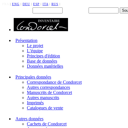
FRA
|
ENG
|
DEU
|
ESP
|
ITA
|
RUS
|
Back office : Id.
Mot de passe
Présentation
Le projet
L’équipe
Principes d'édition
Base de données
Données matérielles
Principales données
Correspondance de Condorcet
Autres correspondances
Manuscrits de Condorcet
Autres manuscrits
Imprimés
Catalogues de vente
Autres données
Cachets de Condorcet