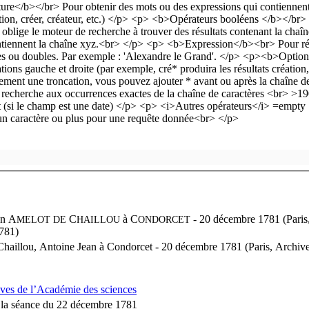
an A
C
à
C
- 20 décembre 1781 (Paris,
MELOT
DE
HAILLOU
ONDORCET
781)
haillou, Antoine Jean à Condorcet - 20 décembre 1781 (Paris, Archives
ives de l’Académie des sciences
 la séance du 22 décembre 1781