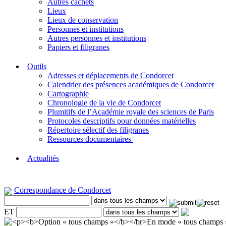
Autres cachets
Lieux
Lieux de conservation
Personnes et institutions
Autres personnes et institutions
Papiers et filigranes
Outils
Adresses et déplacements de Condorcet
Calendrier des présences académiques de Condorcet
Cartographie
Chronologie de la vie de Condorcet
Plumitifs de l’Académie royale des sciences de Paris
Protocoles descriptifs pour données matérielles
Répertoire sélectif des filigranes
Ressources documentaires
Actualités
Correspondance de Condorcet
ET