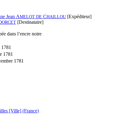
ine Jean A
C
[Expéditeur]
MELOT
DE
HAILLOU
[Destinataire]
DORCET
ée dans l’encre noire
e 1781
e 1781
écembre 1781
illes [Ville] (France)