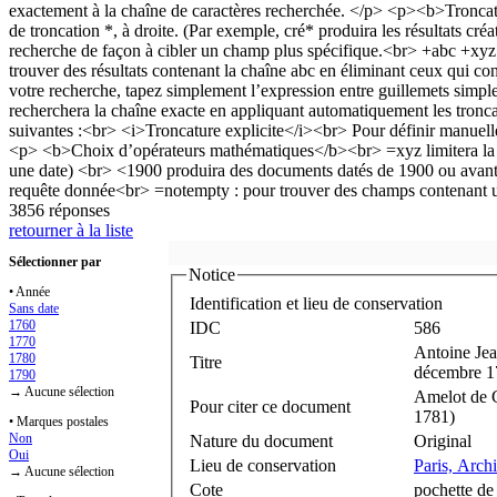
3856 réponses
retourner à la liste
Sélectionner par
Notice
• Année
Identification et lieu de conservation
Sans date
1760
IDC
586
1770
Antoine Je
1780
Titre
décembre 1
1790
→ Aucune sélection
Amelot de C
Pour citer ce document
1781)
• Marques postales
Non
Nature du document
Original
Oui
Lieu de conservation
Paris, Arch
→ Aucune sélection
Cote
pochette de