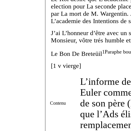
election pour La seconde place
par La mort de M. Wargentin. Je vous prie d’informer
L’academie des Intentions de s
J’ai L’honneur d’être avec un 
Monsieur, vôtre trés humble et 
1
Paraphe bou
Le B
on
De Breteüil
[
1 v
vierge]
L’informe de 
Euler comme 
de son père (
Contenu
que l’Ads éli
remplacement