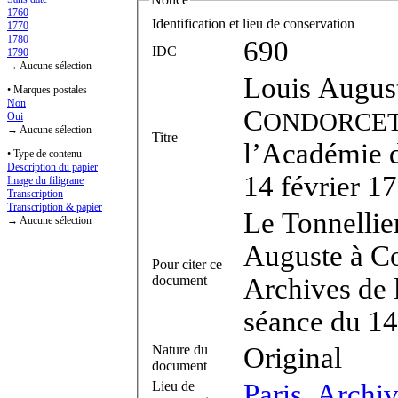
1760
Identification et lieu de conservation
1770
1780
690
IDC
1790
→ Aucune sélection
Louis Augus
• Marques postales
Non
C
ONDORCE
Oui
→ Aucune sélection
Titre
l’Académie d
• Type de contenu
Description du papier
14 février 1
Image du filigrane
Transcription
Transcription & papier
Le Tonnellier
→ Aucune sélection
Auguste à Co
Pour citer ce
document
Archives de 
séance du 14
Nature du
Original
document
Lieu de
Paris, Archi