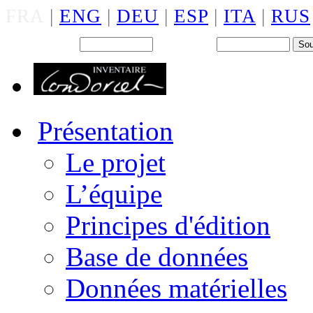
FRA
|
ENG
|
DEU
|
ESP
|
ITA
|
RUS
Back office : Id.
Mot de passe
Présentation
Le projet
L’équipe
Principes d'édition
Base de données
Données matérielles