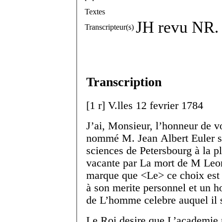
Textes
JH revu NR.
Transcripteur(s)
Transcription
[
1 r
]
V.
lles
12 fevrier 1784
J’ai, Monsieur, l’honneur de 
nommé M. Jean Albert Euler s
sciences de Petersbourg à la p
vacante par La mort de M Leona
marque que <Le> ce choix est t
à son merite personnel et un
de L’homme celebre auquel il 
Le Roi desire que L’academie