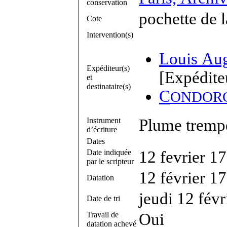
conservation
pochette de 
Cote
Intervention(s)
Louis Au
Expéditeur(s)
[Expédite
et
destinataire(s)
C
ONDOR
Instrument
Plume trempé
d’écriture
Dates
Date indiquée
12 fevrier 1
par le scripteur
12 février 1
Datation
jeudi 12 fév
Date de tri
Travail de
Oui
datation achevé