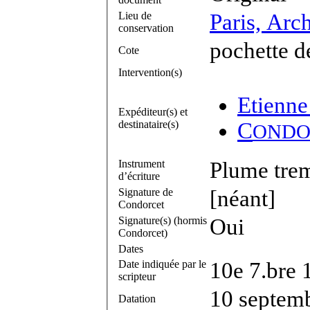
Lieu de
Paris, Arc
conservation
pochette d
Cote
Intervention(s)
Etienne
Expéditeur(s) et
destinataire(s)
C
ONDO
Instrument
Plume trem
d’écriture
Signature de
[néant]
Condorcet
Signature(s) (hormis
Oui
Condorcet)
Dates
Date indiquée par le
10e 7.bre 
scripteur
10 septem
Datation