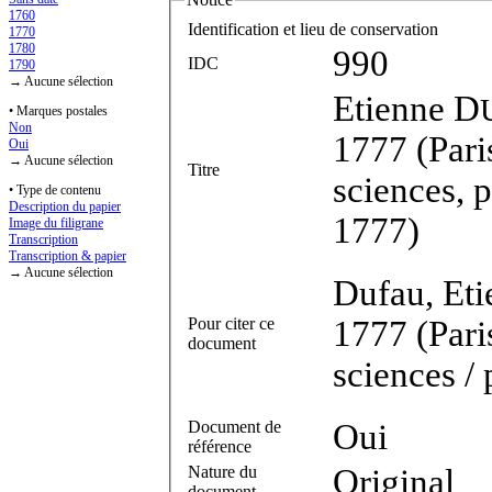
1760
Identification et lieu de conservation
1770
1780
990
IDC
1790
→ Aucune sélection
Etienne D
• Marques postales
Non
1777 (Pari
Oui
→ Aucune sélection
Titre
sciences, 
• Type de contenu
Description du papier
1777)
Image du filigrane
Transcription
Transcription & papier
→ Aucune sélection
Dufau, Eti
Pour citer ce
1777 (Pari
document
sciences /
Document de
Oui
référence
Nature du
Original
document