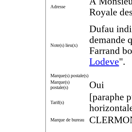
A Monsieu
Adresse
Royale des
Dufau indi
demande q
Note(s) lieu(x)
Farrand bo
Lodeve
".
Marque(s) postale(s)
Marque(s)
Oui
postale(s)
[paraphe p
Tarif(s)
horizontal
CLERMON
Marque de bureau