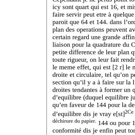
icy sont quart qui est 16, et mi
faire servir peut etre à quelqu
paroit que 64 et 144. dans l’o
plan des operations peuvent av
certain regard une grande affin
liaison pour la quadrature du C
petite difference de leur plan 
toute rigueur, on leur fait rend
le meme effet, qui est
[
2 r
]
le m
droite et circulaire, tel qu’on 
section qu’il y a à faire sur la 
droites tendantes à former un q
d’equilibre (duquel equilibre ju
qu’en faveur de 144 pour la de
2
Ce 
d’equilibre dis je vray e[st]
déchirure du papier.
144 ou pour 144
conformité dis je enfin peut to