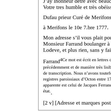
J’ay lhonneur dêtre avec beau
Votre tres humble et très obéis
Dufau prieur Curé de Merifon
à Merifons le 10
e
7.
bre
1777.
Mon adresse s’il vous plait po
Monsieur Farrand boulanger à
Lodeve
, et plus rien, sans y f
4
Ce mot est écrit en lettres 
Farrand
précédemment et de manière très lisib
de transcription. Nous n’avons toutef
registres paroissiaux d’Octon entre 1
apparente est celui de Jacques Ferran
état.
.
[
2 v
] [Adresse et marques post