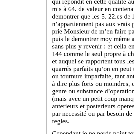
qui repondit en cette qualité au
mis à 64. de valeur en contena
demontrer que les 5. 22.
es
de l
n’appartiennent pas aux vrais p
prie Monsieur de m’en faire pa
puis le demontrer moy même av
sans plus y revenir : et cella e
144 comme le seul propre à ch
et auquel se rapportent tous le
quarrés parfaits qu’on en peut 
ou tournure imparfaite, tant an
à dire plus forts ou moindres,
genre ou substance d’operations
(mais avec un petit coup manq
anterieurs et posterieurs oper
par necessité ou par besoin de
regles.
Cependant je ne perds point to