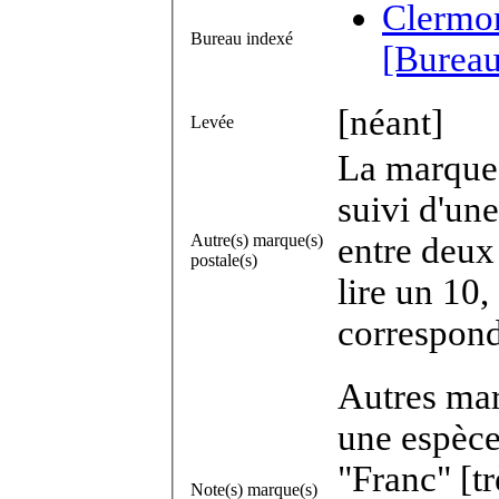
Clermon
Bureau indexé
[Bureau
[néant]
Levée
La marque 
suivi d'une
Autre(s) marque(s)
entre deux
postale(s)
lire un 10,
correspond
Autres mar
une espèce
"Franc" [t
Note(s) marque(s)