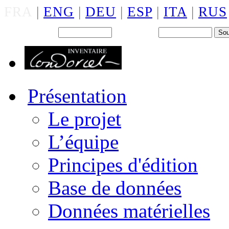
FRA
|
ENG
|
DEU
|
ESP
|
ITA
|
RUS
Back office : Id.
Mot de passe
Présentation
Le projet
L’équipe
Principes d'édition
Base de données
Données matérielles