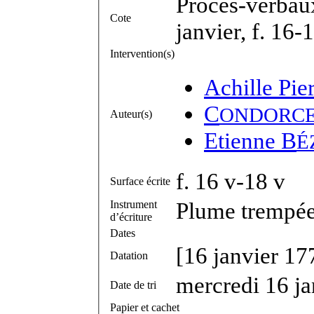
Procès-verbaux
Cote
janvier, f. 16-
Intervention(s)
Achille Pie
C
ONDORC
Auteur(s)
Etienne B
É
f. 16 v-18 v
Surface écrite
Plume trempée 
Instrument
d’écriture
Dates
[16 janvier 17
Datation
mercredi 16 j
Date de tri
Papier et cachet