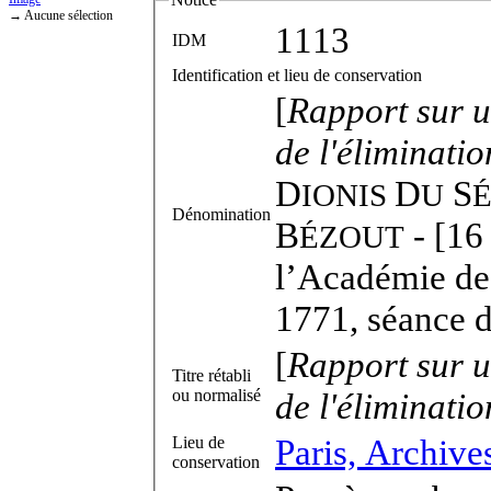
→ Aucune sélection
1113
IDM
Identification et lieu de conservation
[
Rapport sur
u
de l'éliminati
D
D
S
IONIS
U
Dénomination
B
- [16
ÉZOUT
l’Académie des
1771, séance d
[
Rapport sur
u
Titre rétabli
ou normalisé
de l'éliminati
Paris, Archive
Lieu de
conservation