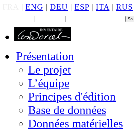
FRA
|
ENG
|
DEU
|
ESP
|
ITA
|
RUS
Back office : Id.
Mot de passe
Présentation
Le projet
L’équipe
Principes d'édition
Base de données
Données matérielles