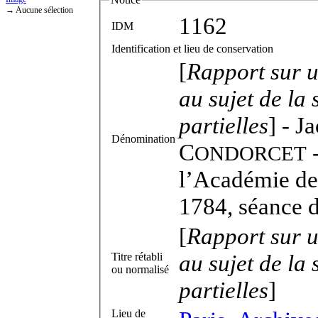
→ Aucune sélection
1162
IDM
Identification et lieu de conservation
[
Rapport sur 
au sujet de la
partielles
] -
Ja
Dénomination
C
-
ONDORCET
l’Académie des
1784, séance d
[
Rapport sur 
au sujet de la
Titre rétabli
ou normalisé
partielles
]
Lieu de